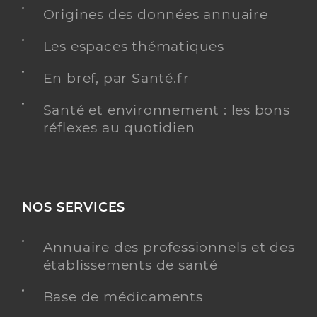
Origines des données annuaire
Dr Simonnet-Richard Albane
Professionel de santé
Médecin généraliste
Les espaces thématiques
Médecine générale
En bref, par Santé.fr
Spécialités
Adresse
74 Rue Guillaume Puy, 84000 Avignon
Santé et environnement : les bons
Téléphone
0490141340
réflexes au quotidien
Type de convention
Conventionné secteur 1
Y ALLER
NOS SERVICES
Annuaire des professionnels et des
Dr Bernard Nicoline
Professionel de santé
établissements de santé
Médecin généraliste
Base de médicaments
Médecine générale