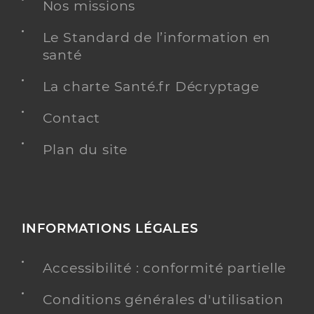
Adresse
Nos missions
209 Place du Petit Pont, 84270 Vedène
Téléphone
0490311930
Le Standard de l’information en
Type de convention
Conventionné secteur 1
santé
La charte Santé.fr Décryptage
Y ALLER
Contact
Plan du site
Dr Albut Irina
Professionel de santé
Médecin généraliste
Médecine générale
INFORMATIONS LÉGALES
Spécialités
Adresse
1060 Avenue de la Trillade, 84000 Avignon
Accessibilité : conformité partielle
Téléphone
0490873696
Type de convention
Conventionné secteur 1
Conditions générales d'utilisation