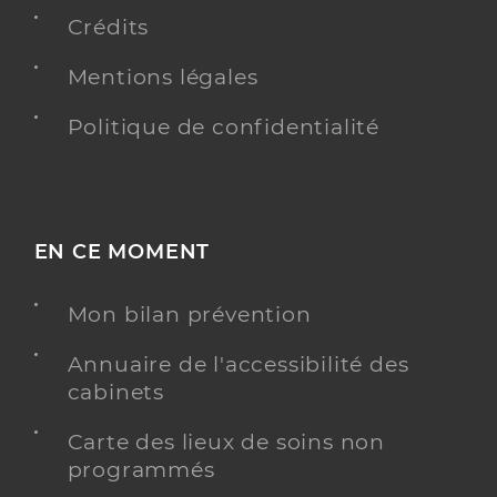
Crédits
Y ALLER
Mentions légales
Politique de confidentialité
Dr Delaigle Catherine
Professionel de santé
Médecin généraliste
Médecine générale
Spécialités
EN CE MOMENT
Adresse
880 Rue Folard, 84310 Morières-lès-Avignon
Téléphone
0490221995
Mon bilan prévention
Type de convention
Conventionné secteur 1
Annuaire de l'accessibilité des
cabinets
Y ALLER
Carte des lieux de soins non
programmés