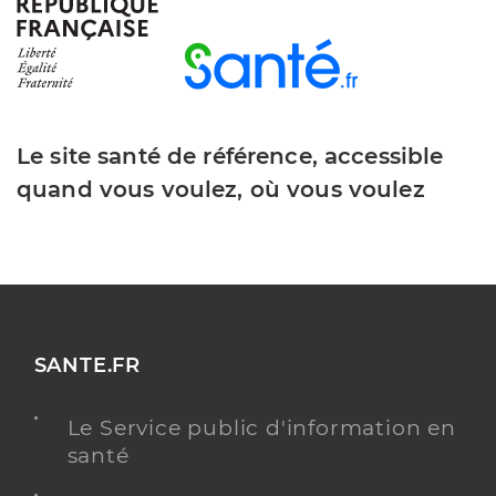
Dr Geffroy Stacy
Professionel de santé
Médecin généraliste
Médecine générale
Spécialités
Le site santé de référence, accessible
Adresse
2 Place Alexandre Farnese, 84000 Avignon
quand vous voulez, où vous voulez
Téléphone
0490874369
Y ALLER
SANTE.FR
Dr Bernal Alexis
Professionel de santé
Médecin généraliste
Le Service public d'information en
santé
Médecine générale
Spécialités