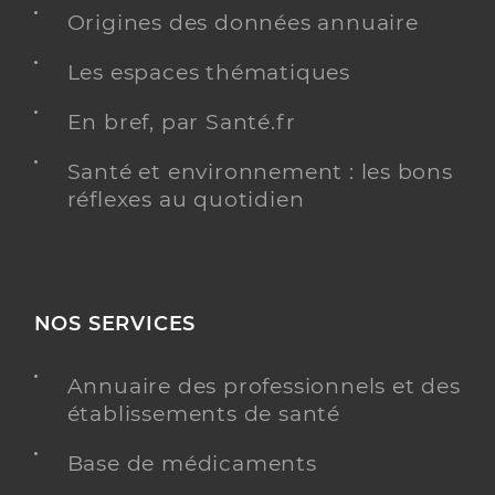
Origines des données annuaire
Dr Brossard Yvan
Professionel de santé
Les espaces thématiques
Médecin généraliste
En bref, par Santé.fr
Médecine générale
Spécialités
Santé et environnement : les bons
Adresse
129 Cours Victor Hugo, 33130 Bègles
réflexes au quotidien
Téléphone
0557264577
Type de convention
Conventionné secteur 1
NOS SERVICES
Y ALLER
Annuaire des professionnels et des
établissements de santé
Dr Hervé Mathilde
Professionel de santé
Base de médicaments
Médecin généraliste