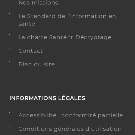
Nos missions
Médecine générale
Spécialités
Le Standard de l’information en
Adresse
317 Boulevard Jean-Jacques Bosc, 33800
santé
Bordeaux
Téléphone
0556855895
La charte Santé.fr Décryptage
Type de convention
Conventionné secteur 1
Contact
Y ALLER
Plan du site
Dr Juillet Noemie
Professionel de santé
INFORMATIONS LÉGALES
Médecin généraliste
Accessibilité : conformité partielle
Médecine générale
Spécialités
Adresse
24 Rue du 8 Mai 1945, 33130 Bègles
Conditions générales d'utilisation