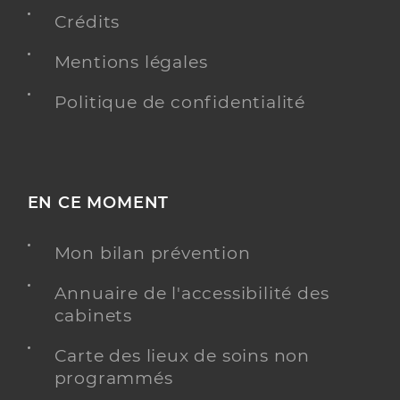
Type de convention
Conventionné secteur 1
Crédits
Y ALLER
Mentions légales
Politique de confidentialité
Dr Labernede Maylis
Professionel de santé
Médecin généraliste
EN CE MOMENT
Médecine générale
Spécialités
Adresse
46 Rue Calixte Camelle, 33130 Bègles
Mon bilan prévention
Téléphone
0556494141
Annuaire de l'accessibilité des
Type de convention
Conventionné secteur 1
cabinets
Carte des lieux de soins non
Y ALLER
programmés