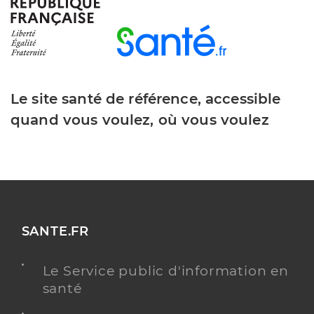
Dr Iferkhass-Ramasamy Kushmee
Professionel de santé
Médecin généraliste
Le site santé de référence, accessible
Médecine générale
quand vous voulez, où vous voulez
Spécialités
Adresse
124 Rue de Lauriol, 33130 Bègles
Type de convention
Conventionné secteur 1
Y ALLER
SANTE.FR
Le Service public d'information en
Dr Arnaud Jean-Francois
Professionel de santé
santé
Médecin généraliste