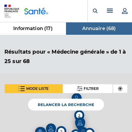
Panneau de gestion des cookies
Menu pr
Ouvrir la rech
Information (
17
)
Annuaire (
68
)
dans Annuaire
Résultats
pour « Médecine générale »
de 1 à
25 sur 68
MODE LISTE
FILTRER
SUIVANT
Dr Discazeaux Bertrand
Professionel de santé
Médecin généraliste
RELANCER LA RECHERCHE
2
Médecine générale
Spécialités
Adresse
25 Allée Eugène Delacroix, 33800 Bordeaux
2