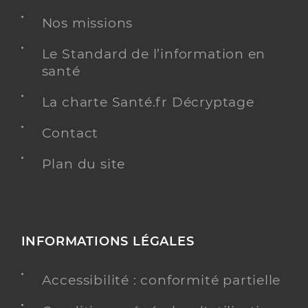
Médecine générale
Spécialités
Nos missions
Adresse
Rue du Commerce, 14970 Bénouville
Type de convention
Conventionné secteur 1
Le Standard de l’information en
santé
Y ALLER
La charte Santé.fr Décryptage
Contact
Plan du site
INFORMATIONS LÉGALES
Accessibilité : conformité partielle