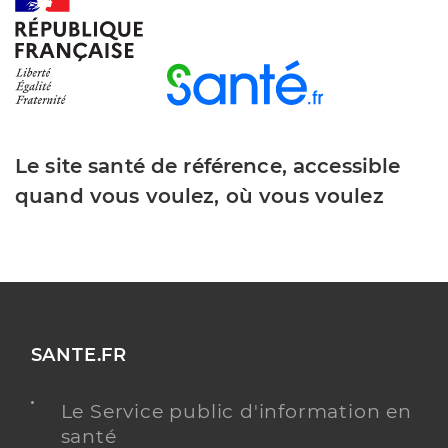
Dr Osmond Richard
Professionel de santé
Médecin généraliste
Médecine générale
Le site santé de référence, accessible
Spécialités
Adresse
Rue du Commerce, 14970 Bénouville
quand vous voulez, où vous voulez
Type de convention
Conventionné secteur 1
Y ALLER
SANTE.FR
Dr Mathan Vanessa
Professionel de santé
Médecin généraliste
Le Service public d'information en
santé