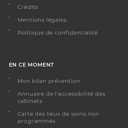
Médecin généraliste
Crédits
Médecine générale
Mentions légales
Spécialités
Adresse
77 Avenue du Marechal Juin, 11000 Carcassonne
Politique de confidentialité
Téléphone
0468471170
Type de convention
Conventionné secteur 1
EN CE MOMENT
Y ALLER
Mon bilan prévention
Annuaire de l'accessibilité des
Polyclinique montreal - carcassonne
cabinets
Etablissement de soins pluridisciplinaire
Etablissement de soins
Carte des lieux de soins non
Voir l’offre identifiée
programmés
Adresse
Route de Bram, 11000 Carcassonne