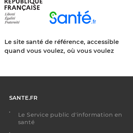
Dr Masson Solène (Téléexpertise)
Offre de téléexpertise
Etablissement de soins
Adresse
21 Avenue Pierre Curie, 11000 Carcassonne
Le site santé de référence, accessible
Y ALLER
quand vous voulez, où vous voulez
MÉDECINE GÉNÉRALE
Dr Mandonnaud Anne (Téléexpertise)
Offre de téléexpertise
Etablissement de soins
SANTE.FR
Adresse
4 Chemin de la Reille, 11000 Carcassonne
Le Service public d'information en
santé
Y ALLER
MÉDECINE GÉNÉRALE