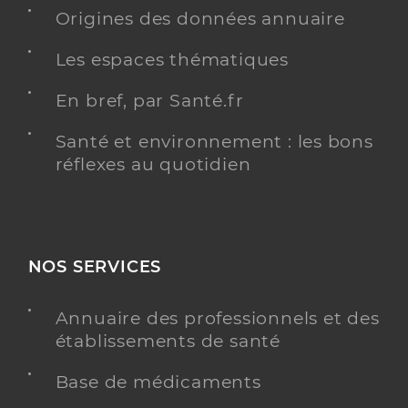
Origines des données annuaire
Téléphone
0411200243
Les espaces thématiques
Y ALLER
En bref, par Santé.fr
Santé et environnement : les bons
réflexes au quotidien
Dr Teychene Andre
Professionel de santé
Médecin généraliste
Médecine générale
Spécialités
NOS SERVICES
Adresse
144 Avenue du Général Leclerc, 11000
Carcassonne
Annuaire des professionnels et des
établissements de santé
Y ALLER
Base de médicaments