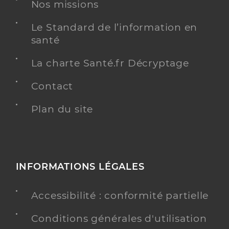
Nos missions
Le Standard de l’information en
santé
Dr Chartier Bruno
Professionel de santé
Médecin généraliste
La charte Santé.fr Décryptage
Contact
Médecine générale
Spécialités
Adresse
55 Boulevard Barbès, 11000 Carcassonne
Plan du site
Téléphone
0468253030
Type de convention
Conventionné secteur 1
INFORMATIONS LÉGALES
Y ALLER
Accessibilité : conformité partielle
Conditions générales d'utilisation
Dr Gaston Laura
Professionel de santé