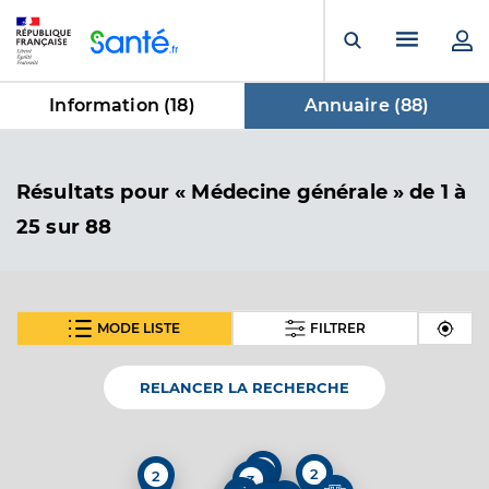
Panneau de gestion des cookies
Menu pr
Ouvrir la rech
Information (
18
)
Annuaire (
88
)
dans Annuaire
Résultats
pour « Médecine générale »
de 1 à
25 sur 88
MODE LISTE
FILTRER
SUIVANT
Centre Ophtalmologique Et Médical De
Service de santé
Carcassonne
RELANCER LA RECHERCHE
Centre de santé
Adresse
1 Place Carnot, 11000 Carcassonne
4
2
2
3