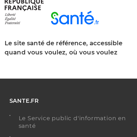
Dr Bridon Guillaume
Professionel de santé
Médecin généraliste
Le site santé de référence, accessible
Médecine générale
quand vous voulez, où vous voulez
Spécialités
Adresse
105 avenue de la République, 63100 Clermont-
Ferrand
Type de convention
Conventionné secteur 2
Y ALLER
SANTE.FR
Le Service public d'information en
santé
Dr Madebene Lionel
Professionel de santé
Médecin généraliste