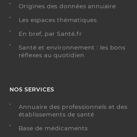
informations relatives à l’accessibilité
Ce praticien a renseigné des informations relatives
Origines des données annuaire
à l’accessibilité de son cabinet
Les espaces thématiques
informations relatives à la téléconsultation
Consultation à domicile
En bref, par Santé.fr
Y ALLER
Santé et environnement : les bons
réflexes au quotidien
Dr Schneider Clémence
Professionel de santé
Médecin généraliste
NOS SERVICES
Médecine générale
Spécialités
Adresse
9 allée Evariste Galois, 63170 Aubière
Annuaire des professionnels et des
établissements de santé
Type de convention
Conventionné secteur 1
Base de médicaments
Y ALLER