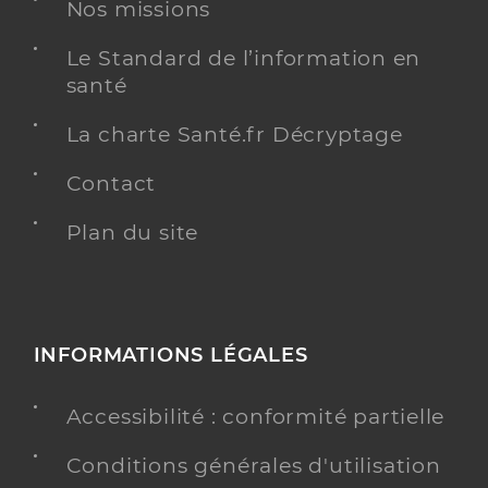
Nos missions
Médecine générale
Le Standard de l’information en
Spécialités
Adresse
santé
13 place de la Farge, 63830 Nohanent
Téléphone
0473600937
La charte Santé.fr Décryptage
Type de convention
Conventionné secteur 1
Contact
Y ALLER
Plan du site
Dr Bardet Philippe
Professionel de santé
INFORMATIONS LÉGALES
Médecin généraliste
Accessibilité : conformité partielle
Médecine générale
Spécialités
Adresse
91 avenue de Royat, 63400 Chamalières
Conditions générales d'utilisation