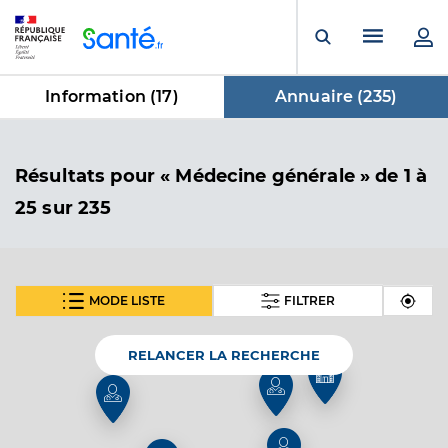
Panneau de gestion des cookies
Menu pr
Ouvrir la rech
Information (
17
)
Annuaire (
235
)
dans Annuaire
Résultats
pour « Médecine générale »
de 1 à
25 sur 235
MODE LISTE
FILTRER
SUIVANT
Dr Bouvet Clarisse
Professionel de santé
Médecin généraliste
RELANCER LA RECHERCHE
Médecine générale
Spécialités
Adresse
32 rue de Rabanesse, 63000 Clermont-Ferrand