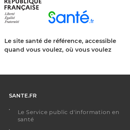
Type de convention
Conventionné secteur 1
Y ALLER
Le site santé de référence, accessible
quand vous voulez, où vous voulez
Dr Frazat Mallorie
Professionel de santé
Médecin généraliste
Médecine générale
Spécialités
Adresse
3 Route de Saint-Germain, 63500 Issoire
SANTE.FR
Téléphone
0473896055
Type de convention
Conventionné secteur 1
Le Service public d'information en
santé
Y ALLER