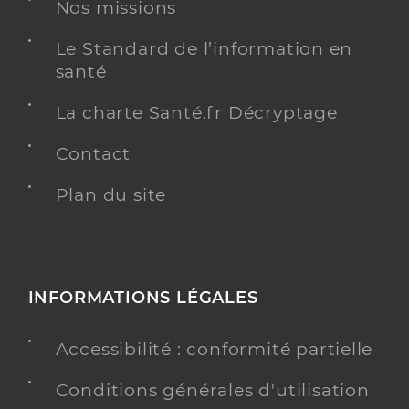
Nos missions
Le Standard de l’information en
santé
Dr Petit Nicolas
Professionel de santé
Médecin généraliste
La charte Santé.fr Décryptage
Médecine générale
Contact
Spécialités
Adresse
3 Route de Saint-Germain, 63500 Issoire
Plan du site
Téléphone
0473896055
Type de convention
Conventionné secteur 1
INFORMATIONS LÉGALES
Y ALLER
Accessibilité : conformité partielle
Conditions générales d'utilisation
Ch issoire paul ardier