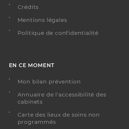
Centre hospitalier (CH)
Etablissement de soins
Crédits
Une offre identifiée :
Mentions légales
Consultation anesthésie
Politique de confidentialité
Adresse
13 Rue du Docteur Sauvat, 63500 Issoire
Téléphone
0473897272
Y ALLER
EN CE MOMENT
Mon bilan prévention
Dr Nicolas Valentin
Professionel de santé
Annuaire de l'accessibilité des
Médecin généraliste
cabinets
Médecine générale
Carte des lieux de soins non
Spécialités
programmés
Adresse
8 Place du Postillon, 63500 Issoire