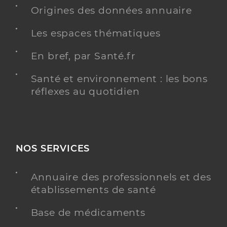
Téléphone
0473898229
Origines des données annuaire
Type de convention
Conventionné secteur 1
Les espaces thématiques
En bref, par Santé.fr
Y ALLER
Santé et environnement : les bons
réflexes au quotidien
Dr Balet Damien
Professionel de santé
Médecin généraliste
Médecine générale
NOS SERVICES
Spécialités
Adresse
1 Chemin de Rocpierre, 63500 Issoire
Annuaire des professionnels et des
Téléphone
0473896013
établissements de santé
Type de convention
Conventionné secteur 1
Base de médicaments
Y ALLER