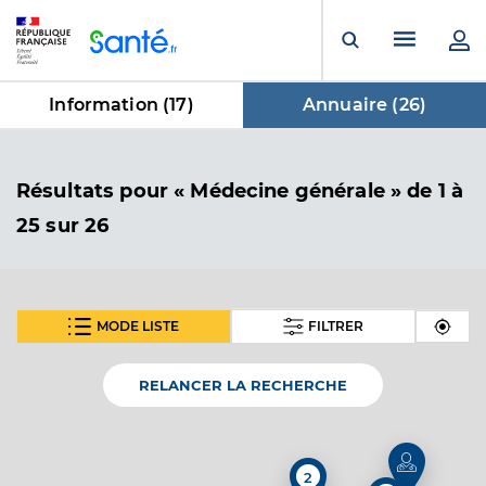
Panneau de gestion des cookies
Menu pr
Ouvrir la rech
Information (
17
)
Annuaire (
26
)
dans Annuaire
Résultats
pour « Médecine générale »
de 1 à
25 sur 26
MODE LISTE
FILTRER
SUIVANT
Dr Lafon Amandine
Professionel de santé
Médecin généraliste
RELANCER LA RECHERCHE
Médecine générale
Spécialités
Adresse
28 Boulevard Pasteur, 63500 Issoire
2