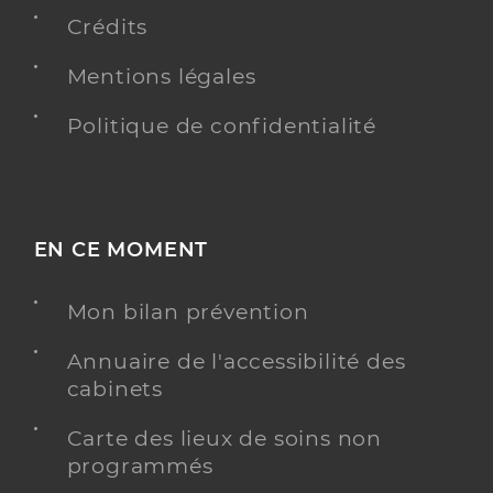
Médecine générale
Spécialités
Crédits
Adresse
13 Chemin de la House, 33610 Canéjan
Mentions légales
Téléphone
0556750431
Type de convention
Conventionné secteur 1
Politique de confidentialité
Y ALLER
EN CE MOMENT
Dr Martin Sylvie
Professionel de santé
Mon bilan prévention
Médecin généraliste
Annuaire de l'accessibilité des
Médecine générale
cabinets
Spécialités
Adresse
43 Cours du Maréchal Leclerc, 33850 Léognan
Carte des lieux de soins non
Téléphone
0556647338
programmés
Type de convention
Conventionné secteur 1