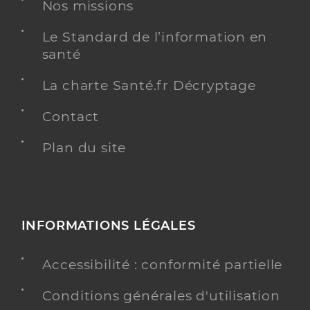
Nos missions
Dr Corfias Marie-Emmanuelle
Professionel de santé
Médecin généraliste
Le Standard de l’information en
santé
Médecine générale
Spécialités
La charte Santé.fr Décryptage
Adresse
7 Cours Mal de Lattre de Tassigny, 33850
Léognan
Contact
Téléphone
0986295144
Plan du site
Type de convention
Conventionné secteur 1
Y ALLER
INFORMATIONS LÉGALES
Dr Vidal Julie
Professionel de santé
Accessibilité : conformité partielle
Médecin généraliste
Conditions générales d'utilisation