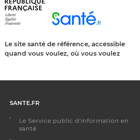
Y ALLER
Dr Spitz Valerie
Professionel de santé
Médecin généraliste
Le site santé de référence, accessible
quand vous voulez, où vous voulez
Médecine générale
Spécialités
Adresse
9 Cours Mal de Lattre de Tassigny, 33850
Léognan
Téléphone
0556682676
Type de convention
Conventionné secteur 1
SANTE.FR
Y ALLER
Le Service public d'information en
santé