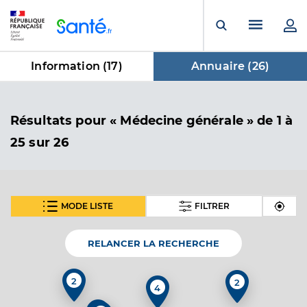
Panneau de gestion des cookies
Menu pr
Ouvrir la rech
Information (
17
)
Annuaire (
26
)
dans Annuaire
Résultats
pour « Médecine générale »
de 1 à
25 sur 26
MODE LISTE
FILTRER
SUIVANT
Dr Croste Emmanuel
Professionel de santé
Médecin généraliste
RELANCER LA RECHERCHE
Médecine générale
2
2
Spécialités
4
Adresse
43 Cours du Maréchal Leclerc, 33850 Léognan