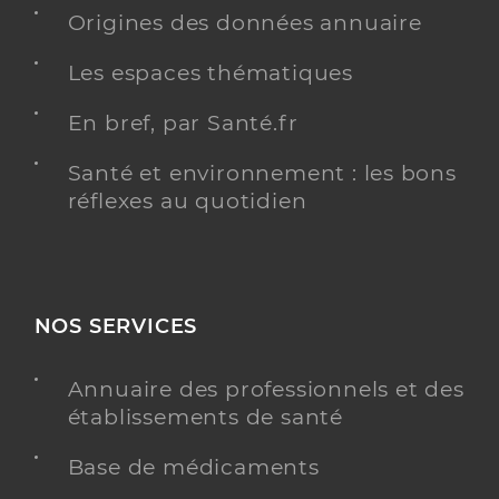
Origines des données annuaire
Y ALLER
Les espaces thématiques
En bref, par Santé.fr
Santé et environnement : les bons
Dr Breteche Claire
Professionel de santé
réflexes au quotidien
Médecin généraliste
Médecine générale
Spécialités
Adresse
19bis Avenue de la Brède, 33850 Léognan
NOS SERVICES
Téléphone
0610841189
Type de convention
Conventionné secteur 1
Annuaire des professionnels et des
établissements de santé
Y ALLER
Base de médicaments