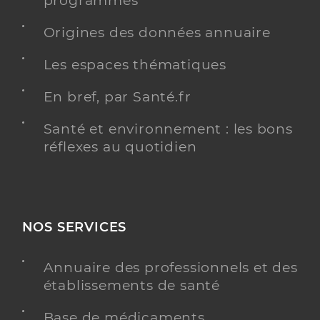
programmés
Type de convention
Conventionné secteur 1
Origines des données annuaire
Y ALLER
Les espaces thématiques
En bref, par Santé.fr
Santé et environnement : les bons
MSP ILE ROUSSE
Service de santé
réflexes au quotidien
Maison de santé
Adresse
Route de Calvi, 20220 L’Île-Rousse
NOS SERVICES
Y ALLER
Annuaire des professionnels et des
établissements de santé
Dr Bandittini-Landucci Marc
Professionel de santé
Base de médicaments
Médecin généraliste