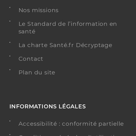
Nos missions
Dr Allegrini Jean-Pierre
Professionel de santé
Le Standard de l’information en
Médecin généraliste
santé
Médecine générale
La charte Santé.fr Décryptage
Spécialités
Adresse
L’Île-Rousse, 20220 L’Île-Rousse
Contact
Téléphone
0495601938
Type de convention
Conventionné secteur 1
Plan du site
Y ALLER
INFORMATIONS LÉGALES
Dr Bonifacio Anne
Professionel de santé
Accessibilité : conformité partielle
Médecin généraliste