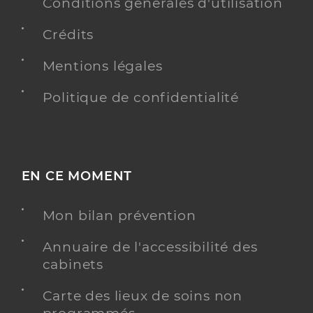
Conditions générales d'utilisation
Médecine générale
Spécialités
Crédits
Adresse
Za De Corbara Rn 197, 20220 L’Île-Rousse
Téléphone
Mentions légales
0495602600
Type de convention
Conventionné secteur 1
Politique de confidentialité
Y ALLER
EN CE MOMENT
Dr Pernet Jean-Paul
Professionel de santé
Mon bilan prévention
Médecin généraliste
Annuaire de l'accessibilité des
Médecine générale
cabinets
Spécialités
Adresse
Rue d’Occi, 20220 L’Île-Rousse
Carte des lieux de soins non
Téléphone
0495602600