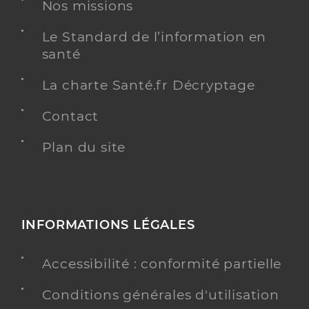
Nos missions
Dr Bec Julien
Professionel de santé
Le Standard de l’information en
Médecin généraliste
santé
Médecine générale
La charte Santé.fr Décryptage
Spécialités
Adresse
12 Avenue Pierre Gilles de Gennes, 83160 La Valette-
du-Var
Contact
Plan du site
Y ALLER
INFORMATIONS LÉGALES
Dr Luu Sylvie
Professionel de santé
Médecin généraliste
Accessibilité : conformité partielle
Médecine générale
Spécialités
Conditions générales d'utilisation
Adresse
12 Avenue Pierre Gilles de Gennes, 83160 La Valette-