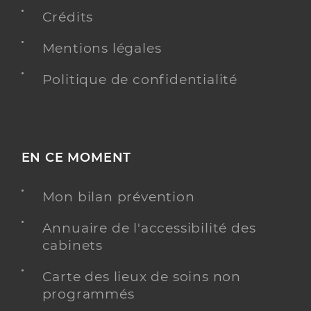
du-Var
Crédits
Y ALLER
Mentions légales
Politique de confidentialité
Dr Lemee Gwenaëlle
Professionel de santé
Médecin généraliste
EN CE MOMENT
Médecine générale
Spécialités
Adresse
61 Avenue De La 1ere Dfl, 83130 La Garde
Mon bilan prévention
Téléphone
0412059430
Annuaire de l'accessibilité des
Type de convention
Conventionné secteur 2
cabinets
Carte des lieux de soins non
Y ALLER
programmés