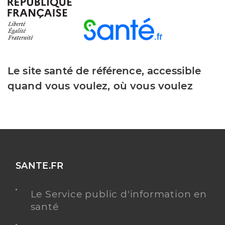
Adresse
61 Avenue De La 1ere Dfl, 83130 La Garde
Téléphone
0412059430
Type de convention
Conventionné secteur 2
Le site santé de référence, accessible
Y ALLER
quand vous voulez, où vous voulez
CDS VALGORA
Service de santé
Centre de santé
Adresse
124 Rue Ambroise Pare, 83160 La Valette-du-Var
SANTE.FR
Y ALLER
Le Service public d'information en
santé