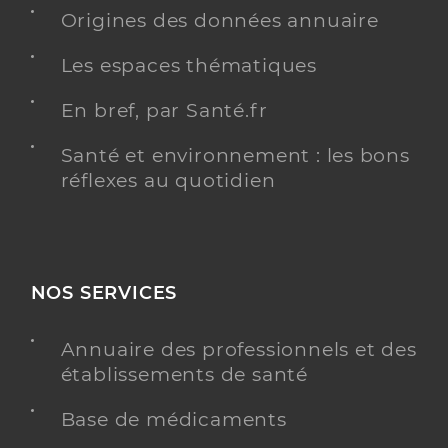
Origines des données annuaire
Chits hopital sainte musse - toulon
Les espaces thématiques
Centre hospitalier (CH)
Etablissement de soins
En bref, par Santé.fr
Voir l’offre identifiée
Santé et environnement : les bons
Adresse
réflexes au quotidien
54 Rue Henri Sainte Claire Deville, 83100 Toulon
Téléphone
+33494145000
Y ALLER
NOS SERVICES
Annuaire des professionnels et des
établissements de santé
Dr Baranne Andrea
Professionel de santé
Médecin généraliste
Base de médicaments