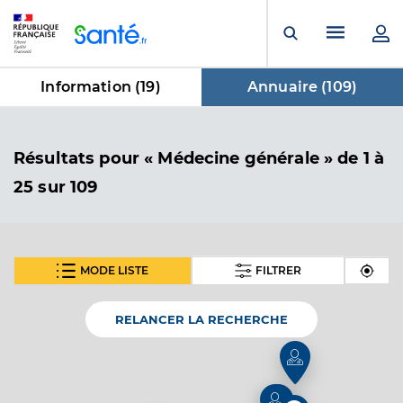
Panneau de gestion des cookies
Menu pr
Ouvrir la rech
Information (
19
)
Annuaire (
109
)
dans Annuaire
Résultats
pour « Médecine générale »
de 1 à
25 sur 109
MODE LISTE
FILTRER
SUIVANT
Dr Forestier Thierry
Professionel de santé
Médecin généraliste
RELANCER LA RECHERCHE
Médecine générale
Spécialités
Adresse
205 Place Général de Gaulle, 83160 La Valette-du-
10