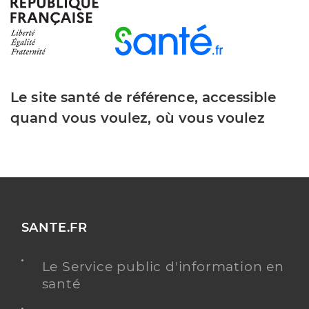
Dr Petit Isabelle
Professionel de santé
Médecin généraliste
Le site santé de référence, accessible
Médecine générale
quand vous voulez, où vous voulez
Spécialités
Angiologie
Adresse
Rond Point De L Europe, 34970 Lattes
Téléphone
0467653393
Type de convention
Conventionné secteur 1
SANTE.FR
Y ALLER
Le Service public d'information en
santé