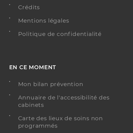
Adresse
31 Rue Emile Chartier dit Alain, 34070
Montpellier
Crédits
Téléphone
0467727538
Mentions légales
Type de convention
Conventionné secteur 1
Politique de confidentialité
Y ALLER
EN CE MOMENT
Dr Tangre-Gotti Laurine (Téléexpertise)
Offre de téléexpertise
Etablissement de soins
Mon bilan prévention
Adresse
Annuaire de l'accessibilité des
1359 Chemin de Moularès, 34070 Montpellier
cabinets
Y ALLER
Carte des lieux de soins non
programmés
MÉDECINE GÉNÉRALE