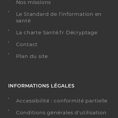
Dr Mougamadouaribou Shabina
Professionel de santé
Nos missions
Médecin généraliste
Le Standard de l’information en
santé
Médecine générale
Spécialités
Adresse
11 Rue de Camargue, 34070 Montpellier
La charte Santé.fr Décryptage
Téléphone
0467428504
Contact
Type de convention
Conventionné secteur 1
Plan du site
Y ALLER
INFORMATIONS LÉGALES
Dr Utrilla Patrick
Professionel de santé
Médecin généraliste
Accessibilité : conformité partielle
Médecine générale
Conditions générales d'utilisation
Spécialités