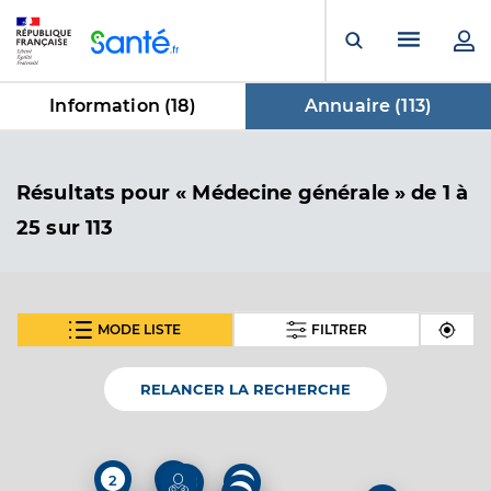
Panneau de gestion des cookies
Menu pr
Ouvrir la rech
Information (
18
)
Annuaire (
113
)
dans Annuaire
Résultats
pour « Médecine générale »
de 1 à
25 sur 113
MODE LISTE
FILTRER
SUIVANT
Dr Chapert Olivier
Professionel de santé
Médecin généraliste
RELANCER LA RECHERCHE
Médecine générale
Spécialités
Adresse
2 Rue Simon Reynaud, 34070 Montpellier
2
2
3