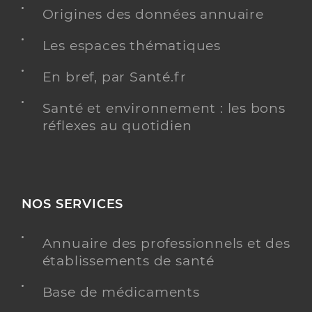
Origines des données annuaire
Les espaces thématiques
Dr Aujard Raphaelle
Professionel de santé
Médecin généraliste
En bref, par Santé.fr
Médecine générale
Santé et environnement : les bons
Spécialités
réflexes au quotidien
Adresse
560 Avenue du Colonel Pavelet, 34070
Montpellier
Téléphone
0467618800
Type de convention
Conventionné secteur 1
NOS SERVICES
Y ALLER
Annuaire des professionnels et des
établissements de santé
Base de médicaments
Dr Roue Matthieu (Téléexpertise)