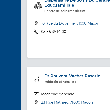
Dispensaire De Soins Du Centre 
Educ.familiale
Service de santé
Centre de soins médicaux
Adresse
10 Rue du Doyenné, 71000 Mâcon
Téléphone
03 85 39 14 00
Dr Rouvera-Vacher Pascale
Professionel de santé
Médecin généraliste
Médecine générale
Spécialités
Adresse
23 Rue Mathieu, 71000 Mâcon