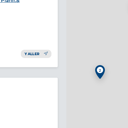
Planif.&
Y ALLER
2