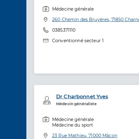
Médecine générale
Spécialités
Adresse
260 Chemin des Bruyères, 71850 Charn
Téléphone
0385371110
Type de convention
Conventionné secteur 1
Dr Charbonnet Yves
Professionel de santé
Médecin généraliste
Médecine générale
Spécialités
Médecine du sport
Adresse
23 Rue Mathieu, 71000 Mâcon