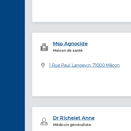
Msp Agnocide
Service de santé
Maison de santé
Adresse
1 Rue Paul Langevin, 71000 Mâcon
Dr Richelet Anne
Professionel de santé
Médecin généraliste