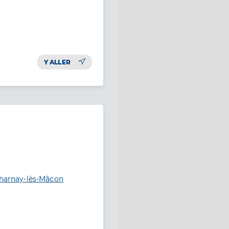
Y ALLER
Charnay-lès-Mâcon