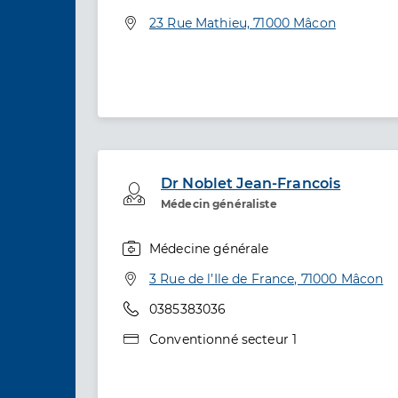
Spécialités
Adresse
23 Rue Mathieu, 71000 Mâcon
Dr Noblet Jean-Francois
Professionel de santé
Médecin généraliste
Médecine générale
Spécialités
Adresse
3 Rue de l’Ile de France, 71000 Mâcon
Téléphone
0385383036
Type de convention
Conventionné secteur 1