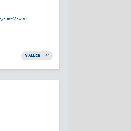
ay-lès-Mâcon
Y ALLER