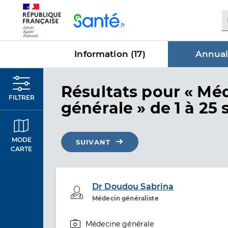
Panneau de gestion des cookies
Information (
17
)
Annuai
dans Annu
Résultats
pour « Mé
FILTRER
générale »
de 1 à 25 
MODE
SUIVANT
CARTE
Dr Doudou Sabrina
Professionel de santé
Médecin généraliste
Médecine générale