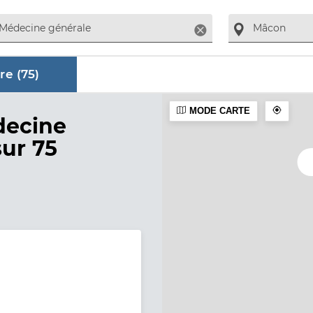
Supprimer
re (
75
)
MODE CARTE
aire
decine
sur 75