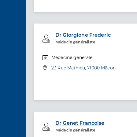
Dr Giorgione Frederic
Professionel de santé
Médecin généraliste
Médecine générale
Spécialités
Adresse
23 Rue Mathieu, 71000 Mâcon
Dr Genet Francoise
Professionel de santé
Médecin généraliste