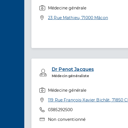
Médecine générale
Spécialités
Adresse
23 Rue Mathieu, 71000 Mâcon
Dr Penot Jacques
Professionel de santé
Médecin généraliste
Médecine générale
Spécialités
Adresse
119 Rue François-Xavier Bichât, 71850 
Téléphone
0385292500
Type de convention
Non conventionné