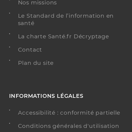
Nos missions
Y ALLER
Le Standard de l’information en
santé
La charte Santé.fr Décryptage
Dr Patin Patrice
Professionel de santé
Médecin généraliste
Contact
Médecine générale
Plan du site
Spécialités
Adresse
37 Boulevard Victor Hugo, 58000 Nevers
Téléphone
0386611471
Type de convention
Conventionné secteur 1
INFORMATIONS LÉGALES
Y ALLER
Accessibilité : conformité partielle
Conditions générales d'utilisation