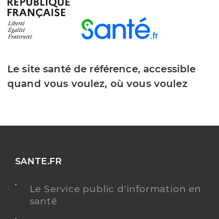
Dr Rochelet Remi
Professionel de santé
Médecin généraliste
Médecine générale
Spécialités
Le site santé de référence, accessible
Adresse
1 Avenue Patrick Guillot, 58000 Nevers
quand vous voulez, où vous voulez
Y ALLER
Dr Thevenoud Romain
Professionel de santé
SANTE.FR
Médecin généraliste
Le Service public d'information en
Médecine générale
Spécialités
santé
Adresse
1 Avenue Patrick Guillot, 58000 Nevers