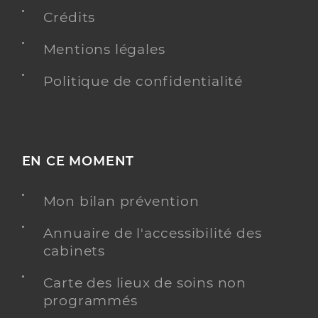
Crédits
Dr Morin Fabrice
Professionel de santé
Médecin généraliste
Mentions légales
Médecine générale
Politique de confidentialité
Spécialités
Adresse
12 Rue de Remigny, 58000 Nevers
Téléphone
0386610996
Type de convention
Conventionné secteur 1
EN CE MOMENT
Y ALLER
Mon bilan prévention
Annuaire de l'accessibilité des
cabinets
Hopital pierre beregovoy
Centre hospitalier (CH)
Carte des lieux de soins non
Etablissement de soins
programmés
Voir l’offre identifiée