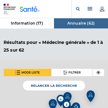
Panneau de gestion des cookies
Menu pr
Ouvrir la rech
Information (
17
)
Annuaire (
62
)
dans Annuaire
Résultats
pour « Médecine générale »
de 1 à
25 sur 62
MODE LISTE
FILTRER
SUIVANT
Dr Delfosse Audrey
Professionel de santé
Médecin généraliste
RELANCER LA RECHERCHE
Médecine générale
4
Spécialités
Adresse
37 Boulevard Victor Hugo, 58000 Nevers
3