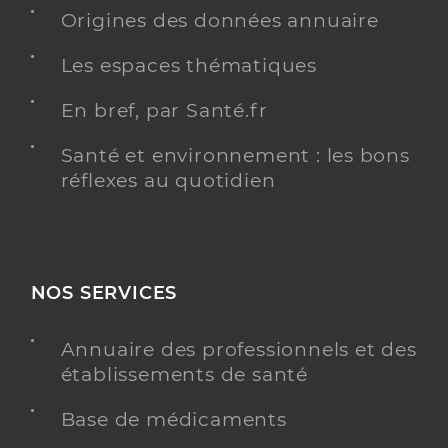
Origines des données annuaire
Adresse
1 Avenue Patrick Guillot, 58000 Nevers
Les espaces thématiques
Téléphone
+33 3 86 93 70 00
En bref, par Santé.fr
Y ALLER
Santé et environnement : les bons
réflexes au quotidien
Dr Vresk Sylvain
Professionel de santé
Médecin généraliste
NOS SERVICES
Médecine générale
Spécialités
Adresse
7 Avenue Colbert, 58000 Nevers
Annuaire des professionnels et des
établissements de santé
Y ALLER
Base de médicaments