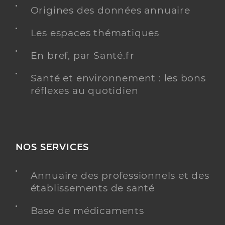
Médecine générale
Spécialités
Origines des données annuaire
Gériatrie
Adresse
Rue Robert Barlier, 88100 Saint-Dié-des-Vosges
Les espaces thématiques
Téléphone
0372580403
En bref, par Santé.fr
Y ALLER
Santé et environnement : les bons
réflexes au quotidien
Centre De Sante Clinic Aplpha Saint-
Service de santé
Die-Des-Vosges
NOS SERVICES
Centre de santé
Adresse
Rue Robert Barlier, 88100 Saint-Dié-des-Vosges
Annuaire des professionnels et des
établissements de santé
Téléphone
03 72 58 04 03
Base de médicaments
Y ALLER