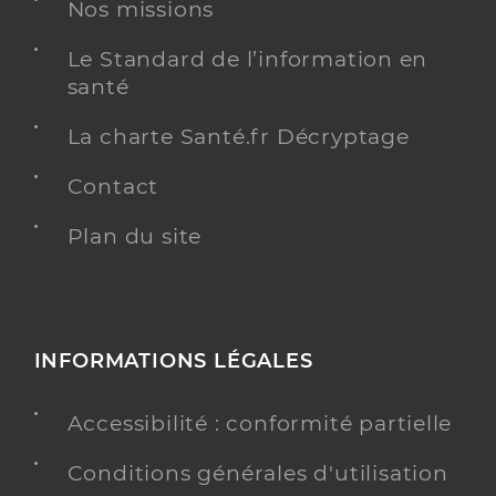
Dr Gegout Lemuel
Professionel de santé
Nos missions
Médecin généraliste
Le Standard de l’information en
santé
Médecine générale
Spécialités
Médecine du sport
La charte Santé.fr Décryptage
Adresse
3 Rue Martin Waldseemuller, 88100 Saint-Dié-des-
Vosges
Contact
Téléphone
0329552810
Plan du site
Type de convention
Conventionné secteur 1
Y ALLER
INFORMATIONS LÉGALES
Dr Bey Benoit
Accessibilité : conformité partielle
Professionel de santé
Médecin généraliste
Conditions générales d'utilisation