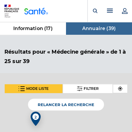
Panneau de gestion des cookies
Menu pr
Ouvrir la rech
Information (
17
)
Annuaire (
39
)
dans Annuaire
Résultats
pour « Médecine générale »
de 1 à
25 sur 39
MODE LISTE
FILTRER
SUIVANT
Dr Moro Celine
Professionel de santé
Médecin généraliste
RELANCER LA RECHERCHE
Médecine générale
2
Spécialités
Adresse
Rue Saint-Michel, 88470 Saint-Michel-sur-