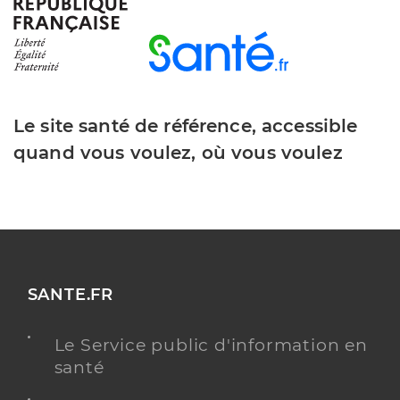
Dr Kartal-Yaman Hazal
Professionel de santé
Médecin généraliste
Le site santé de référence, accessible
Médecine générale
quand vous voulez, où vous voulez
Spécialités
Adresse
8 Rue du Colonel Jacques Pierre, 88100 Saint-Dié-
des-Vosges
Téléphone
0689985448
Type de convention
Conventionné secteur 1
SANTE.FR
Y ALLER
Le Service public d'information en
santé