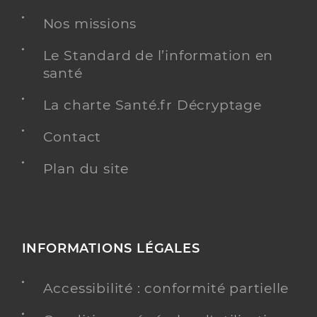
Adresse
7 Place Gambetta, 30800 Saint-Gilles
Nos missions
Y ALLER
Le Standard de l’information en
santé
MÉDECINE GÉNÉRALE
La charte Santé.fr Décryptage
Contact
Dr Tampere Piet (Téléexpertise)
Offre de téléexpertise
Etablissement de soins
Plan du site
Adresse
12 Avenue Marcellin Berthelot, 30800 Saint-
Gilles
INFORMATIONS LÉGALES
Y ALLER
MÉDECINE GÉNÉRALE
Accessibilité : conformité partielle