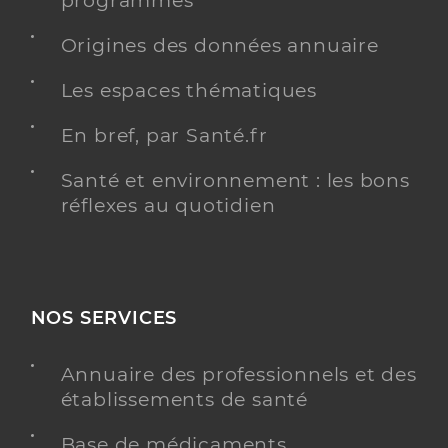
programmés
Adresse
7 Place Gambetta, 30800 Saint-Gilles
Origines des données annuaire
Y ALLER
Les espaces thématiques
MÉDECINE GÉNÉRALE
En bref, par Santé.fr
Santé et environnement : les bons
réflexes au quotidien
Dr Egender Julie
Professionel de santé
Médecin généraliste
Médecine générale
Spécialités
NOS SERVICES
Adresse
Impasse Saint Exupery, 30128 Garons
Type de convention
Conventionné secteur 1
Annuaire des professionnels et des
établissements de santé
Y ALLER
Base de médicaments