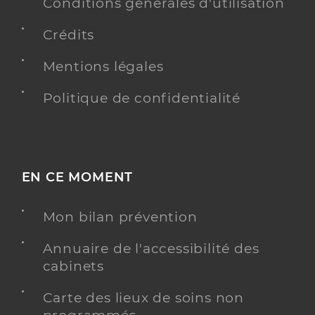
Conditions générales d'utilisation
Dr Paul Olivier
Professionel de santé
Crédits
Médecin généraliste
Mentions légales
Médecine générale
Spécialités
Politique de confidentialité
Adresse
15bis Avenue Marcellin Berthelot, 30800 Saint-
Gilles
Téléphone
0466874884
Type de convention
Conventionné secteur 1
EN CE MOMENT
Y ALLER
Mon bilan prévention
Annuaire de l'accessibilité des
cabinets
Dr Vezilier Frédéric (Téléexpertise)
Carte des lieux de soins non
Offre de téléexpertise
Etablissement de soins