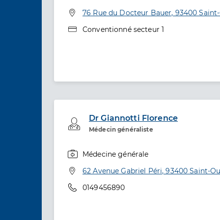
Spécialités
Adresse
76 Rue du Docteur Bauer, 93400 Saint
Type de convention
Conventionné secteur 1
Dr Giannotti Florence
Professionel de santé
Médecin généraliste
Médecine générale
Spécialités
Adresse
62 Avenue Gabriel Péri, 93400 Saint-O
Téléphone
0149456890