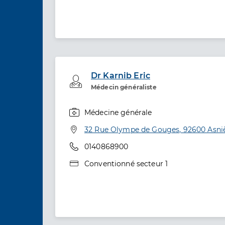
Dr Karnib Eric
Professionel de santé
Médecin généraliste
Médecine générale
Spécialités
Adresse
32 Rue Olympe de Gouges, 92600 Asniè
Téléphone
0140868900
Type de convention
Conventionné secteur 1