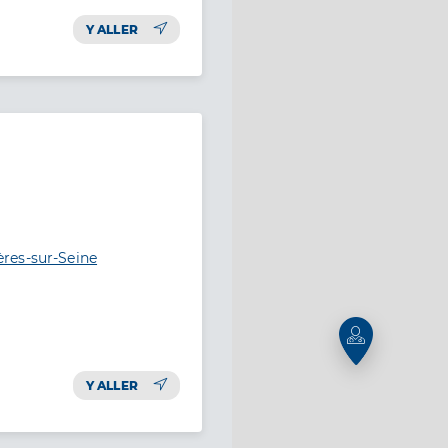
Y ALLER
res-sur-Seine
Y ALLER