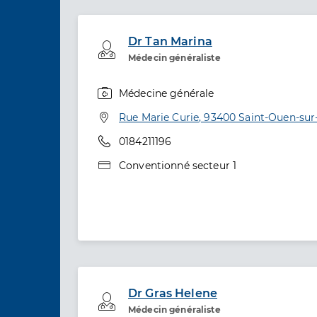
Dr Tan Marina
Professionel de santé
Médecin généraliste
Médecine générale
Spécialités
Adresse
Rue Marie Curie, 93400 Saint-Ouen-sur
Téléphone
0184211196
Type de convention
Conventionné secteur 1
Dr Gras Helene
Professionel de santé
Médecin généraliste