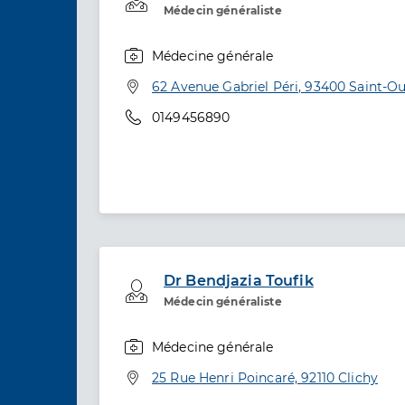
Médecin généraliste
Médecine générale
Spécialités
Adresse
62 Avenue Gabriel Péri, 93400 Saint-O
Téléphone
0149456890
Dr Bendjazia Toufik
Professionel de santé
Médecin généraliste
Médecine générale
Spécialités
Adresse
25 Rue Henri Poincaré, 92110 Clichy