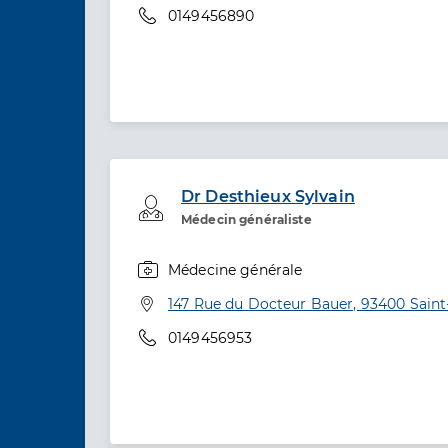
Téléphone
0149456890
Dr Desthieux Sylvain
Professionel de santé
Médecin généraliste
Médecine générale
Spécialités
Adresse
147 Rue du Docteur Bauer, 93400 Saint
Téléphone
0149456953