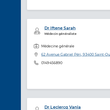
Dr Iftene Sarah
Professionel de santé
Médecin généraliste
Médecine générale
Spécialités
Adresse
62 Avenue Gabriel Péri, 93400 Saint-O
Téléphone
0149456890
Dr Leclercq Vania
Professionel de santé