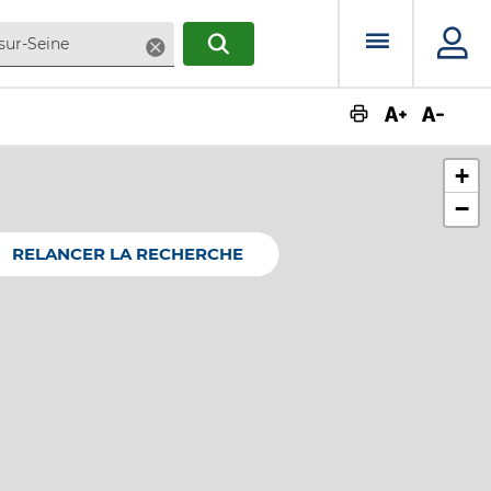
Menu prin
Supprimer
RECHERCHER
Augmente
Dimin
+
−
RELANCER LA RECHERCHE