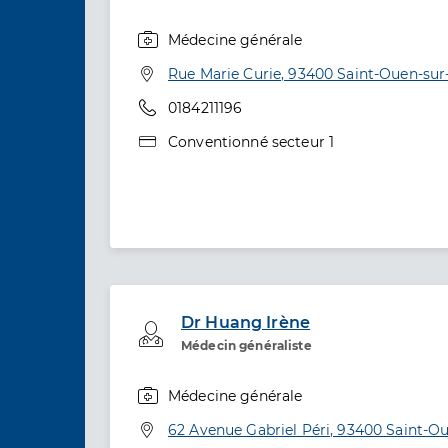
Médecine générale
Spécialités
Adresse
Rue Marie Curie, 93400 Saint-Ouen-sur
Téléphone
0184211196
Type de convention
Conventionné secteur 1
Dr Huang Irène
Professionel de santé
Médecin généraliste
Médecine générale
Spécialités
Adresse
62 Avenue Gabriel Péri, 93400 Saint-O