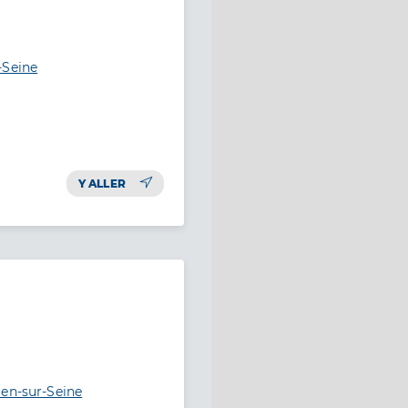
-Seine
Y ALLER
uen-sur-Seine