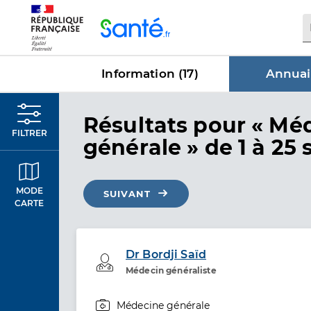
Panneau de gestion des cookies
Information (
17
)
Annuai
dans Annu
Résultats
pour « Mé
FILTRER
générale »
de 1 à 25 
MODE
SUIVANT
CARTE
Dr Bordji Saïd
Professionel de santé
Médecin généraliste
Médecine générale