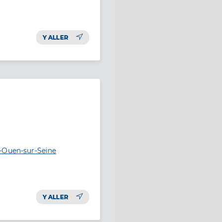
Y ALLER
-Ouen-sur-Seine
Y ALLER