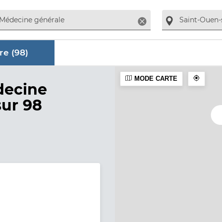
Supprimer
re (
98
)
MODE CARTE
aire
decine
sur 98