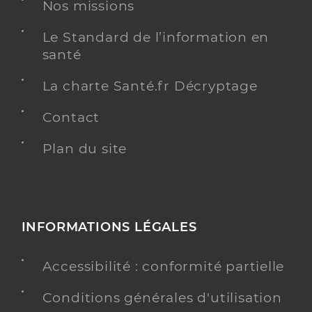
Médecine générale
Nos missions
Spécialités
Adresse
3 Rue Charlie Chaplin, 77200 Torcy
Le Standard de l’information en
Type de convention
Conventionné secteur 1
santé
La charte Santé.fr Décryptage
Y ALLER
Contact
Plan du site
Dr Anfossi Emmanuelle
Professionel de santé
Médecin généraliste
Médecine générale
INFORMATIONS LÉGALES
Spécialités
Homéopathie
Adresse
14 Boulevard Constant Melet, 77360 Vaires-sur-
Accessibilité : conformité partielle
Marne
Type de convention
Conventionné secteur 1
Conditions générales d'utilisation