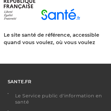
Dr Gilles Aurelie
Professionel de santé
Médecin généraliste
Médecine générale
Spécialités
Le site santé de référence, accessible
Adresse
3 Rue Charlie Chaplin, 77200 Torcy
quand vous voulez, où vous voulez
Téléphone
0160176565
Type de convention
Conventionné secteur 1
Y ALLER
SANTE.FR
Dr Fortin Guillaume
Professionel de santé
Le Service public d'information en
Médecin généraliste
santé