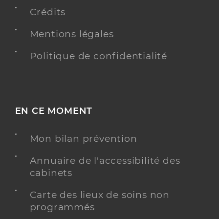
Crédits
Y ALLER
Mentions légales
Politique de confidentialité
Dr Dos Santos Gorete
Professionel de santé
Médecin généraliste
Médecine générale
Spécialités
EN CE MOMENT
Adresse
Grande Allée des Impressionnistes, 77186 Noisiel
Téléphone
0169674412
Mon bilan prévention
Annuaire de l'accessibilité des
Y ALLER
cabinets
Carte des lieux de soins non
programmés
Dr Men Sipha
Professionel de santé