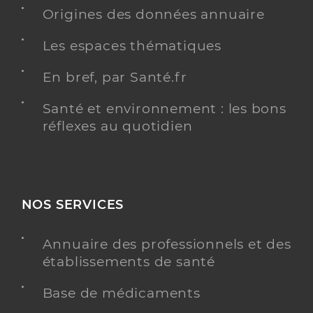
Médecin généraliste
Origines des données annuaire
Les espaces thématiques
Médecine générale
Spécialités
Adresse
20 Rue Pierre Mendes France, 77200 Torcy
En bref, par Santé.fr
Téléphone
0601590910
Santé et environnement : les bons
réflexes au quotidien
Y ALLER
NOS SERVICES
Dr Apithy Joel
Professionel de santé
Médecin généraliste
Annuaire des professionnels et des
Médecine générale
établissements de santé
Spécialités
Adresse
20 Rue Pierre Mendes France, 77200 Torcy
Base de médicaments
Téléphone
0601590910