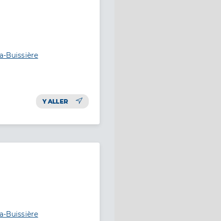
a-Buissière
Y ALLER
a-Buissière