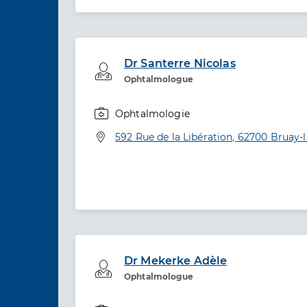
Dr Santerre Nicolas
Professionel de santé
Ophtalmologue
Ophtalmologie
Spécialités
Adresse
592 Rue de la Libération, 62700 Bruay-l
Dr Mekerke Adèle
Professionel de santé
Ophtalmologue