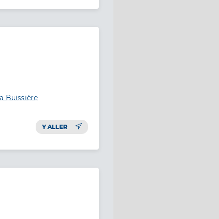
a-Buissière
Y ALLER