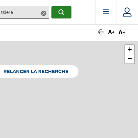
Menu prin
Supprimer
RECHERCHER
Augmente
Dimin
+
−
RELANCER LA RECHERCHE