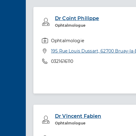
Dr Coint Philippe
Professionel de santé
Ophtalmologue
Ophtalmologie
Spécialités
Adresse
195 Rue Louis Dussart, 62700 Bruay-la-
Téléphone
0321616110
Dr Vincent Fabien
Professionel de santé
Ophtalmologue