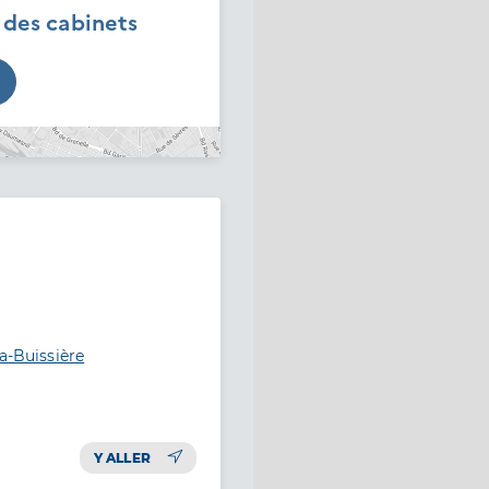
é des cabinets
a-Buissière
Y ALLER