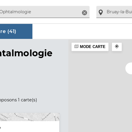
Supprimer
re (
41
)
MODE CARTE
aire
htalmologie
posons 1 carte(s)
e