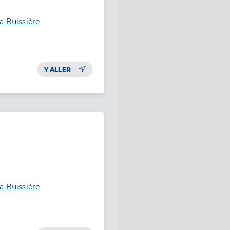
a-Buissière
Y ALLER
a-Buissière