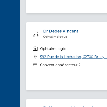
Dr Dedes Vincent
Professionel de santé
Ophtalmologue
Ophtalmologie
Spécialités
Adresse
592 Rue de la Libération, 62700 Bruay-l
Type de convention
Conventionné secteur 2