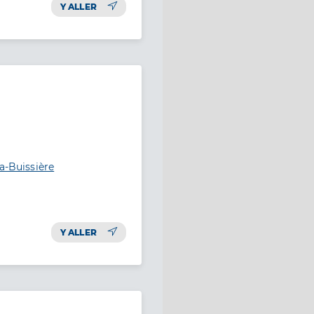
Y ALLER
a-Buissière
Y ALLER