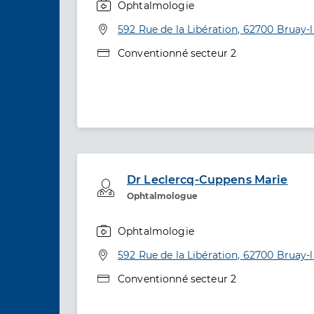
Ophtalmologie
Spécialités
Adresse
592 Rue de la Libération, 62700 Bruay-l
Type de convention
Conventionné secteur 2
Dr Leclercq-Cuppens Marie
Professionel de santé
Ophtalmologue
Ophtalmologie
Spécialités
Adresse
592 Rue de la Libération, 62700 Bruay-l
Type de convention
Conventionné secteur 2