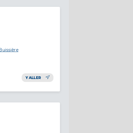
Buissière
Y ALLER