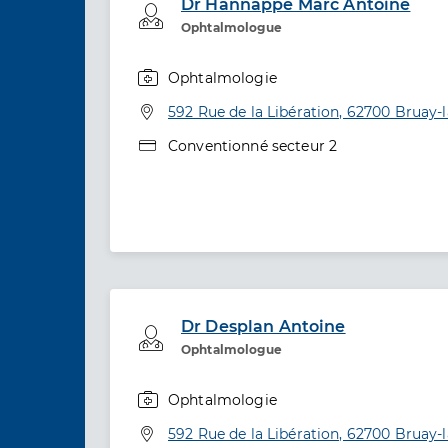
Dr Hannappe Marc Antoine
Professionel de santé
Ophtalmologue
Ophtalmologie
Spécialités
Adresse
592 Rue de la Libération, 62700 Bruay-l
Type de convention
Conventionné secteur 2
Dr Desplan Antoine
Professionel de santé
Ophtalmologue
Ophtalmologie
Spécialités
Adresse
592 Rue de la Libération, 62700 Bruay-l