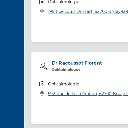
Ophtalmologie
Spécialités
Adresse
195 Rue Louis Dussart, 62700 Bruay-la-
Dr Racoussot Florent
Professionel de santé
Ophtalmologue
Ophtalmologie
Spécialités
Adresse
592 Rue de la Libération, 62700 Bruay-l