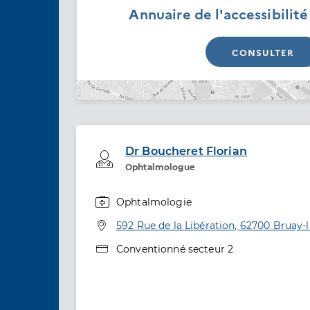
Annuaire de l'accessibilit
CONSULTER
Dr Boucheret Florian
Professionel de santé
Ophtalmologue
Ophtalmologie
Spécialités
Adresse
592 Rue de la Libération, 62700 Bruay-l
Type de convention
Conventionné secteur 2