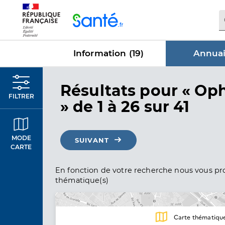
Panneau de gestion des cookies
Information (
19
)
Annuai
dans Annu
Résultats
pour « Op
FILTRER
»
de 1 à 26 sur 41
MODE
SUIVANT
CARTE
En fonction de votre recherche nous vous pro
thématique(s)
Carte thématiqu