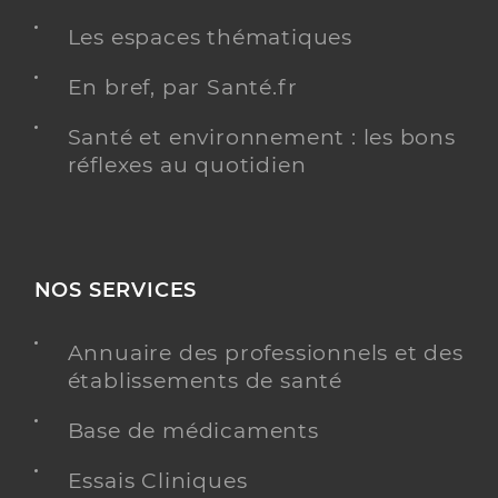
Y ALLER
Les espaces thématiques
En bref, par Santé.fr
Dr Bonjour Sidonie
Santé et environnement : les bons
Professionel de santé
Pédiatre
réflexes au quotidien
Pédiatrie
Spécialités
Adresse
Chemin des Casals, 06700 Saint-Laurent-du-Var
NOS SERVICES
Téléphone
0493074512
Type de convention
Conventionné secteur 2
Annuaire des professionnels et des
établissements de santé
Y ALLER
Base de médicaments
Essais Cliniques