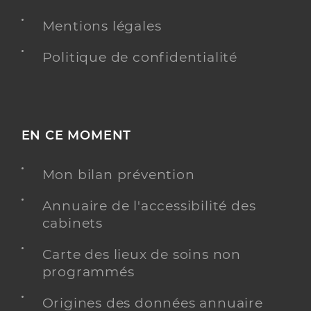
Spécialités
Adresse
57 Avenue de la Californie, 06200 Nice
Mentions légales
Type de convention
Conventionné secteur 2
Politique de confidentialité
Y ALLER
EN CE MOMENT
Dr Isnard Charlotte
Professionel de santé
Mon bilan prévention
Pédiatre
Annuaire de l'accessibilité des
Pédiatrie
Spécialités
cabinets
Adresse
14 Avenue de Flirey, 06000 Nice
Carte des lieux de soins non
Téléphone
0492143371
programmés
Type de convention
Conventionné secteur 2
Origines des données annuaire