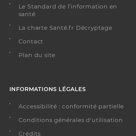
Le Standard de l’information en
santé
Chu de nice - hopital archet - nice
Centre hospitalier régional (CHR)
Etablissement de soins
La charte Santé.fr Décryptage
Voir l’offre identifiée
Contact
Adresse
151 Route de Saint-Antoine, 06200 Nice
Plan du site
Téléphone
+33492037777
Y ALLER
INFORMATIONS LÉGALES
Accessibilité : conformité partielle
Dr Fina Agnes
Professionel de santé
Conditions générales d'utilisation
Pédiatre
Crédits
Pédiatrie