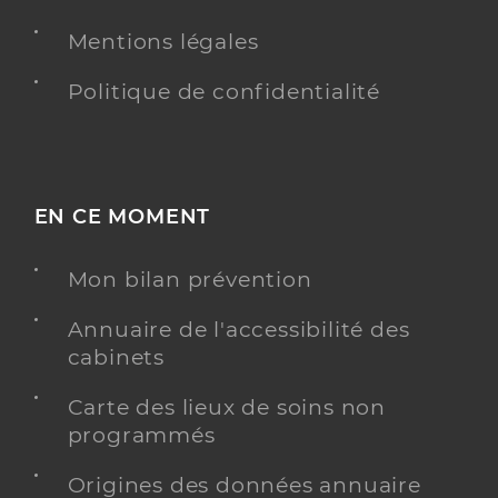
0388658000
Mentions légales
Y ALLER
Politique de confidentialité
Sessad arsea strasbourg
Service d'éducation spéciale et de soins à domicile
EN CE MOMENT
Etablissement de soins
(SESSAD)
Mon bilan prévention
Voir l’offre identifiée
Annuaire de l'accessibilité des
Adresse
89 Avenue de Colmar, 67100 Strasbourg
cabinets
Téléphone
0388227150
Carte des lieux de soins non
programmés
Y ALLER
Origines des données annuaire