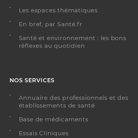
Les espaces thématiques
Dr Spizzo Julie
Professionel de santé
En bref, par Santé.fr
Pédiatre
Santé et environnement : les bons
Pédiatrie
Spécialités
réflexes au quotidien
Adresse
12 Place Saint-Antoine, 67200 Strasbourg
Type de convention
Conventionné secteur 2
Y ALLER
NOS SERVICES
Annuaire des professionnels et des
établissements de santé
Institut pour enfants deficients auditifs
bruckhof
Base de médicaments
Etablissement de soins
Institut pour déficients auditifs
Essais Cliniques