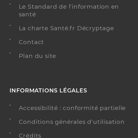
Spécialités
Allergologie
Le Standard de l’information en
Homéopathie
santé
Adresse
19 Rue Tiergaertel, 67380 Lingolsheim
La charte Santé.fr Décryptage
Téléphone
0388760607
Type de convention
Conventionné secteur 1
Contact
Plan du site
Y ALLER
INFORMATIONS LÉGALES
Ime dasca
Institut médico-éducatif (IME)
Etablissement de soins
Accessibilité : conformité partielle
Voir l’offre identifiée
Conditions générales d'utilisation
Adresse
80 Avenue du Neuhof, 67100 Strasbourg
Crédits
Téléphone