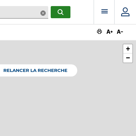
Menu prin
Supprimer
RECHERCHER
Augmente
Dimin
+
−
RELANCER LA RECHERCHE