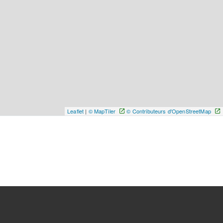
Leaflet
|
© MapTiler
© Contributeurs d'OpenStreetMap