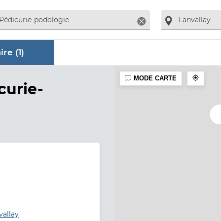
Supprimer
re (
1
)
MODE CARTE
ire
curie-
vallay