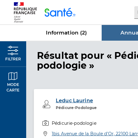
Panneau de gestion des cookies
Information (
2
)
Annuai
dans Annua
Résultat
pour « Pédi
FILTRER
podologie »
MODE
CARTE
Leduc Laurine
Professionel de santé
Pédicure-Podologue
Pédicurie-podologie
Spécialités
Adresse
1bis Avenue de la Boule d’Or, 22100 Lan