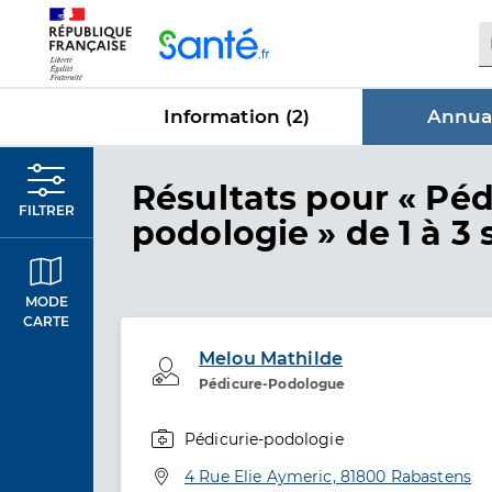
Panneau de gestion des cookies
Information (
2
)
Annuai
dans Annu
Résultats
pour « Péd
FILTRER
podologie »
de 1 à 3 
MODE
CARTE
Melou Mathilde
Professionel de santé
Pédicure-Podologue
Pédicurie-podologie
Spécialités
Adresse
4 Rue Elie Aymeric, 81800 Rabastens