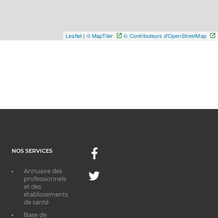
Leaflet
|
© MapTiler
© Contributeurs d'OpenStreetMap
NOS SERVICES
Facebook
Annuaire des
Twitter
professionnels
et des
établissements
de santé
Base de