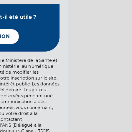
il été utile ?
NON
le Ministère de la Santé et
ministériel au numérique
té de modifier les
tre inscription sur le site
l’intérêt public. Les données
obligatoire. Les autres
 conservées pendant une
e communication à des
onnées vous concernant,
ou votre droit à la
contactant
l’ANS (Délégué à la
dour-sur-Glane - 75015