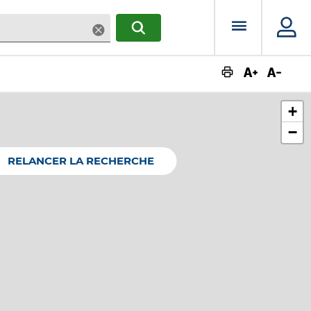
Menu prin
Supprimer
RECHERCHER
Augmente
Dimin
+
−
RELANCER LA RECHERCHE