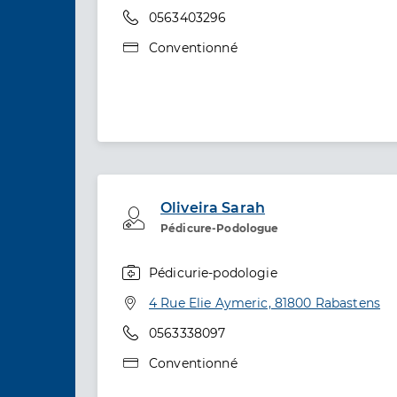
Téléphone
0563403296
Type de convention
Conventionné
Oliveira Sarah
Professionel de santé
Pédicure-Podologue
Pédicurie-podologie
Spécialités
Adresse
4 Rue Elie Aymeric, 81800 Rabastens
Téléphone
0563338097
Type de convention
Conventionné