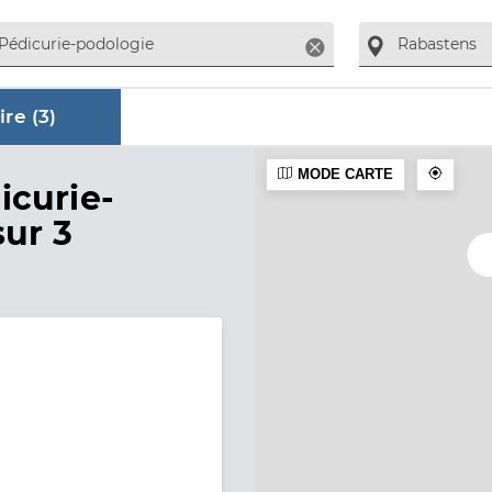
Supprimer
re (
3
)
MODE CARTE
aire
icurie-
sur 3