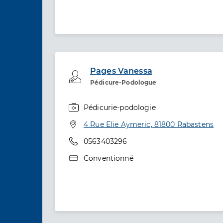
Pages Vanessa
Professionel de santé
Pédicure-Podologue
Pédicurie-podologie
Spécialités
Adresse
4 Rue Elie Aymeric, 81800 Rabastens
Téléphone
0563403296
Type de convention
Conventionné