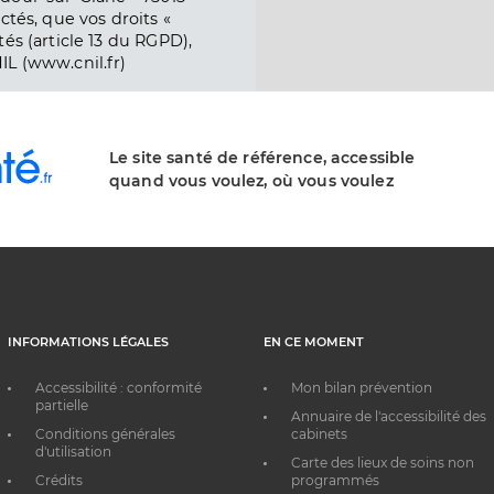
ctés, que vos droits «
és (article 13 du RGPD),
IL (www.cnil.fr)
Le site santé de référence, accessible
quand vous voulez, où vous voulez
INFORMATIONS LÉGALES
EN CE MOMENT
Accessibilité : conformité
Mon bilan prévention
partielle
Annuaire de l'accessibilité des
Conditions générales
cabinets
d'utilisation
Carte des lieux de soins non
Crédits
programmés