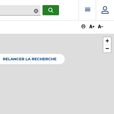
Menu prin
Supprimer
RECHERCHER
Augmente
Dimin
+
−
RELANCER LA RECHERCHE