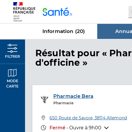
Panneau de gestion des cookies
Information (
20
)
Annuai
dans Annua
Résultat
pour « Pha
FILTRER
d'officine »
MODE
CARTE
Pharmacie Bera
Service de santé
Pharmacie
Adresse
650 Route de Savoie, 38114 Allemond
Horaires d'ouverture
Fermé
- Ouvre à
9h00