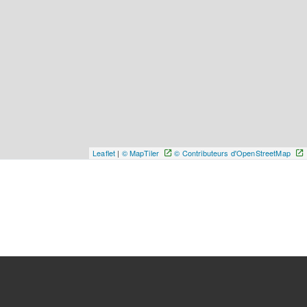
Leaflet
|
© MapTiler
© Contributeurs d'OpenStreetMap