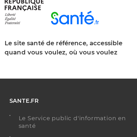
Y ALLER
Dr Cavallere Michel
Professionel de santé
Psychiatre
Le site santé de référence, accessible
quand vous voulez, où vous voulez
Psychiatrie
Spécialités
Adresse
Rue des Coquieres, 13400 Aubagne
Téléphone
0442031194
Type de convention
Conventionné secteur 1
SANTE.FR
Y ALLER
Le Service public d'information en
santé
Dr Lardennois Dominique