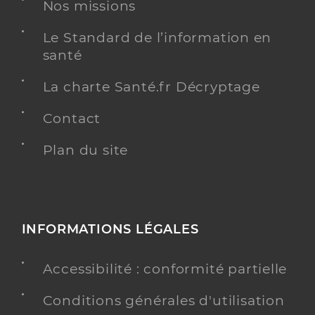
Professionel de santé
Nos missions
Psychiatre
Le Standard de l’information en
Psychiatrie
santé
Spécialités
Adresse
14 Boulevard Lakanal, 13400 Aubagne
La charte Santé.fr Décryptage
Téléphone
0442034671
Contact
Type de convention
Conventionné secteur 1
Plan du site
Y ALLER
INFORMATIONS LÉGALES
Ch d'aubagne - aubagne
Centre hospitalier (CH)
Etablissement de soins
Accessibilité : conformité partielle
Voir l’offre identifiée
Conditions générales d'utilisation