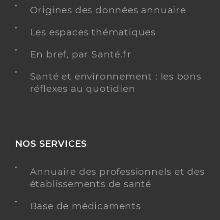
Origines des données annuaire
Les espaces thématiques
Dr Bazin Eric
Professionel de santé
Psychiatre
En bref, par Santé.fr
Santé et environnement : les bons
Psychiatrie
Spécialités
réflexes au quotidien
Adresse
Rue Joseph Lafond, 13400 Aubagne
Téléphone
0442032280
Type de convention
Conventionné secteur 1
NOS SERVICES
Y ALLER
Annuaire des professionnels et des
établissements de santé
Base de médicaments
Dr Gialdini Jean-Marc
Professionel de santé
Psychiatre