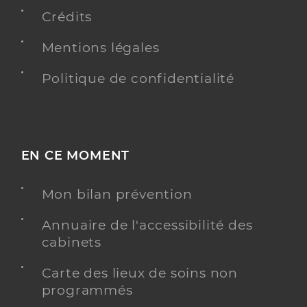
Adresse
179 Avenue des Soeurs Gastine, 13400 Aubagne
Crédits
Téléphone
+33442847000
Mentions légales
Y ALLER
Politique de confidentialité
Dr Ankri Clara
Professionel de santé
EN CE MOMENT
Psychiatre
Psychiatrie
Mon bilan prévention
Spécialités
Psychiatrie de l'enfant et de l'adolescent
Annuaire de l'accessibilité des
Adresse
860 Route de la Légion, 13400 Aubagne
cabinets
Type de convention
Conventionné secteur 2
Carte des lieux de soins non
programmés
Y ALLER