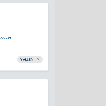
aucouzé
Y ALLER