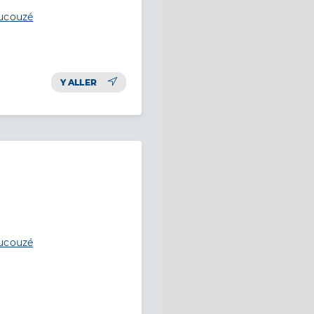
aucouzé
Y ALLER
aucouzé