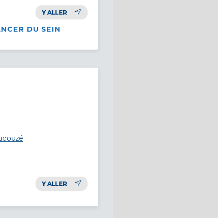
Y ALLER
ANCER DU SEIN
aucouzé
Y ALLER