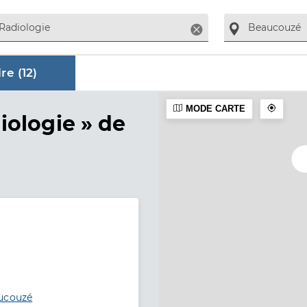
Supprimer
re (
12
)
MODE CARTE
aire
iologie »
de
aucouzé