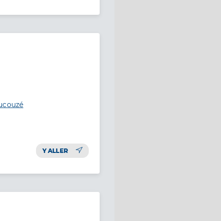
aucouzé
Y ALLER