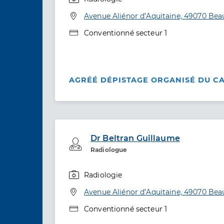
Spécialités
Adresse
Avenue Aliénor d’Aquitaine, 49070 Be
Type de convention
Conventionné secteur 1
AGRÉÉ DÉPISTAGE ORGANISÉ DU C
Dr Beltran Guillaume
Professionel de santé
Radiologue
Radiologie
Spécialités
Adresse
Avenue Aliénor d’Aquitaine, 49070 Be
Type de convention
Conventionné secteur 1