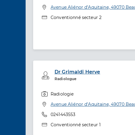
Spécialités
Adresse
Avenue Aliénor d’Aquitaine, 49070 Be
Type de convention
Conventionné secteur 2
Dr Grimaldi Herve
Professionel de santé
Radiologue
Radiologie
Spécialités
Adresse
Avenue Aliénor d’Aquitaine, 49070 Be
Téléphone
0241443553
Type de convention
Conventionné secteur 1