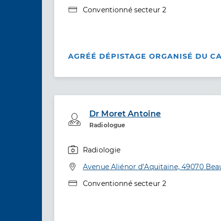
Type de convention
Conventionné secteur 2
AGRÉÉ DÉPISTAGE ORGANISÉ DU C
Dr Moret Antoine
Professionel de santé
Radiologue
Radiologie
Spécialités
Adresse
Avenue Aliénor d’Aquitaine, 49070 Be
Type de convention
Conventionné secteur 2