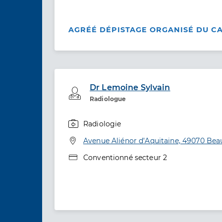
AGRÉÉ DÉPISTAGE ORGANISÉ DU C
Dr Lemoine Sylvain
Professionel de santé
Radiologue
Radiologie
Spécialités
Adresse
Avenue Aliénor d’Aquitaine, 49070 Be
Type de convention
Conventionné secteur 2