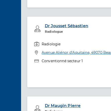
Dr Jousset Sébastien
Professionel de santé
Radiologue
Radiologie
Spécialités
Adresse
Avenue Aliénor d’Aquitaine, 49070 Be
Type de convention
Conventionné secteur 1
Dr Maugin Pierre
Professionel de santé