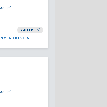
aucouzé
Y ALLER
ANCER DU SEIN
aucouzé