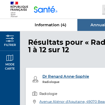
Panneau de gestion des cookies
Information (
4
)
Annuai
dans Annu
Résultats
pour « Rad
FILTRER
1 à 12 sur 12
MODE
CARTE
Dr Renard Anne-Sophie
Professionel de santé
Radiologue
Radiologie
Spécialités
Adresse
Avenue Aliénor d’Aquitaine, 49070 Be