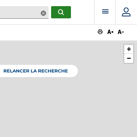
Menu prin
Supprimer
RECHERCHER
Augmente
Dimin
+
−
RELANCER LA RECHERCHE