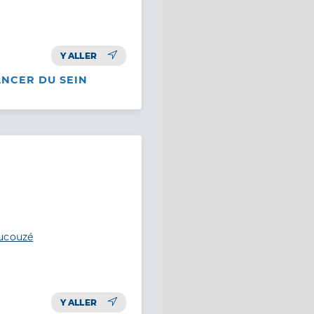
Y ALLER
ANCER DU SEIN
aucouzé
Y ALLER