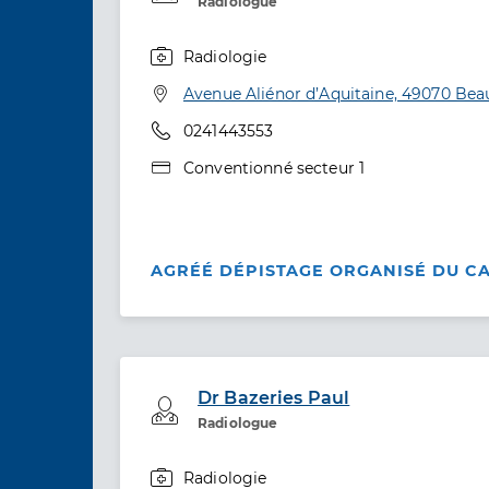
Radiologue
Radiologie
Spécialités
Adresse
Avenue Aliénor d’Aquitaine, 49070 Be
Téléphone
0241443553
Type de convention
Conventionné secteur 1
AGRÉÉ DÉPISTAGE ORGANISÉ DU C
Dr Bazeries Paul
Professionel de santé
Radiologue
Radiologie