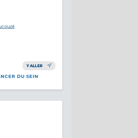
aucouzé
Y ALLER
ANCER DU SEIN