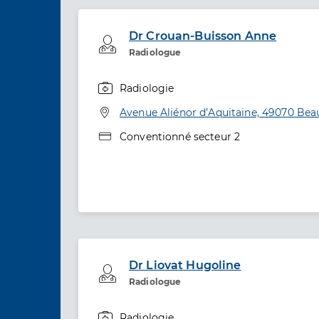
Dr Crouan-Buisson Anne
Professionel de santé
Radiologue
Radiologie
Spécialités
Adresse
Avenue Aliénor d’Aquitaine, 49070 Be
Type de convention
Conventionné secteur 2
Dr Liovat Hugoline
Professionel de santé
Radiologue
Radiologie