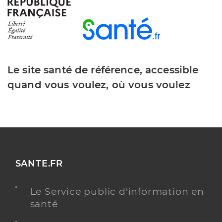
Radiologue
Radiologie
Spécialités
Adresse
35 Rue de Musselburgh, 94500 Champigny-sur-
Marne
Le site santé de référence, accessible
Type de convention
Conventionné secteur 2
quand vous voulez, où vous voulez
Y ALLER
Dr Benziane Kenza
Professionel de santé
SANTE.FR
Radiologue
Le Service public d'information en
Radiologie
Spécialités
santé
Adresse
15 Rue Marcel et Georgette Sembat, 94500
Champigny-sur-Marne