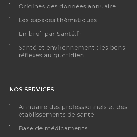
Origines des données annuaire
Adresse
4 Avenue Marx Dormoy, 94500 Champigny-sur-
Marne
Les espaces thématiques
Téléphone
0186866600
En bref, par Santé.fr
Y ALLER
Santé et environnement : les bons
réflexes au quotidien
Dr Kim Shek Delon
Professionel de santé
Radiologue
NOS SERVICES
Radiologie
Spécialités
Annuaire des professionnels et des
Adresse
48 Rue d’Alsace Lorraine, 94100 Saint-Maur-des-
Fossés
établissements de santé
Type de convention
Conventionné secteur 2
Base de médicaments