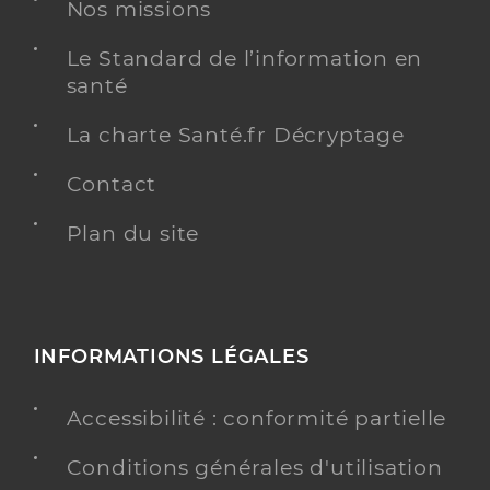
Nos missions
Téléphone
0148825500
Le Standard de l’information en
santé
Y ALLER
La charte Santé.fr Décryptage
Contact
Dr Memmi Alexandre
Professionel de santé
Plan du site
Radiologue
Radiologie
Spécialités
Adresse
48 Rue d’Alsace Lorraine, 94100 Saint-Maur-des-
Fossés
INFORMATIONS LÉGALES
Type de convention
Conventionné secteur 2
Accessibilité : conformité partielle
Y ALLER
Conditions générales d'utilisation