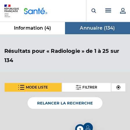
Panneau de gestion des cookies
Menu pr
Ouvrir la rech
Information (
4
)
Annuaire (
134
)
dans Annuaire
Résultats
pour « Radiologie »
de 1 à 25 sur
134
MODE LISTE
FILTRER
SUIVANT
Dr Kardache Mourad
Professionel de santé
Radiologue
RELANCER LA RECHERCHE
Radiologie
Spécialités
Adresse
16 Place de la Louvière, 94100 Saint-Maur-des-
3