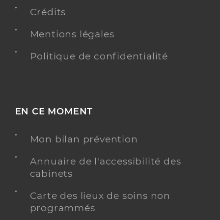
Crédits
Dr Rotenberg Beatrice
Mentions légales
Professionel de santé
Radiologue
Politique de confidentialité
Radiologie
Spécialités
Adresse
16 Place de la Louvière, 94100 Saint-Maur-des-
Fossés
EN CE MOMENT
Y ALLER
Mon bilan prévention
Annuaire de l'accessibilité des
cabinets
Hopital prive paul d'egine
Etablissement de soins pluridisciplinaire
Etablissement de soins
Carte des lieux de soins non
programmés
Voir l’offre identifiée