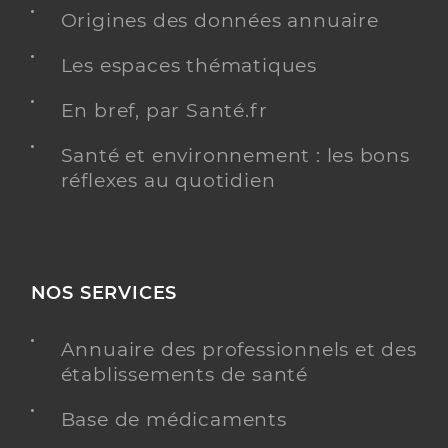
Origines des données annuaire
Y ALLER
Les espaces thématiques
En bref, par Santé.fr
Dr Vignon Nicolas
Professionel de santé
Radiologue
Santé et environnement : les bons
réflexes au quotidien
Radiologie
Spécialités
Adresse
18 Rue du Cap Vert, 21800 Quetigny
NOS SERVICES
Y ALLER
Annuaire des professionnels et des
établissements de santé
Dr Ne Romaric
Professionel de santé
Base de médicaments
Radiologue