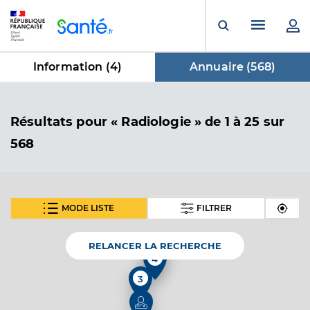
Panneau de gestion des cookies
Menu pr
Ouvrir la rech
Information (
4
)
Annuaire (
568
)
dans Annuaire
Résultats
pour « Radiologie »
de 1 à 25 sur
568
MODE LISTE
FILTRER
SUIVANT
Dr Rahmani Alan
Professionel de santé
Radiologue
RELANCER LA RECHERCHE
2
4
Radiologie
3
Spécialités
Adresse
6 Place Saint-Benigne, 21000 Dijon