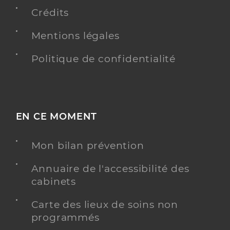
Crédits
Radiologie
Spécialités
Mentions légales
Adresse
3 Rue Louis Neel, 21000 Dijon
Téléphone
0380789500
Politique de confidentialité
Type de convention
Conventionné secteur 1
Y ALLER
EN CE MOMENT
Mon bilan prévention
Dr Falcoz Koehrer Marie Tiphaine
Professionel de santé
Radiologue
Annuaire de l'accessibilité des
cabinets
Radiologie
Spécialités
Carte des lieux de soins non
Adresse
4 Rue Lounes Matoub, 21000 Dijon
programmés