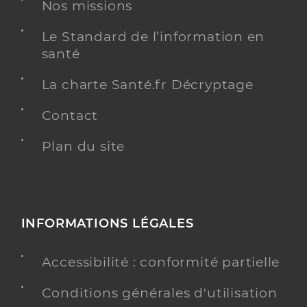
Nos missions
Y ALLER
Le Standard de l’information en
santé
La charte Santé.fr Décryptage
Dr Lambert Aurelien
Professionel de santé
Radiologue
Contact
Radiologie
Plan du site
Spécialités
Adresse
1c Boulevard de Champagne, 21000 Dijon
Y ALLER
INFORMATIONS LÉGALES
Accessibilité : conformité partielle
Dr Jacob Denis
Professionel de santé
Conditions générales d'utilisation
Radiologue