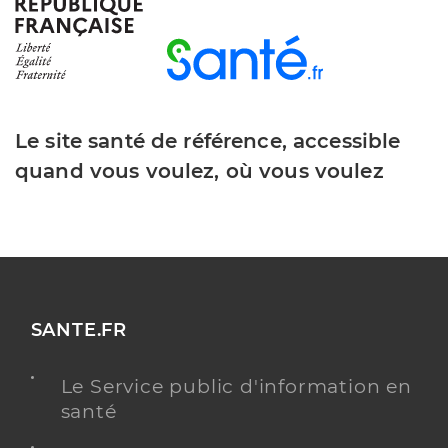
Dr Mitaine Aurore
Professionel de santé
Radiologue
Radiologie
Spécialités
Adresse
22 Avenue Francoise Giroud, 21000 Dijon
Le site santé de référence, accessible
quand vous voulez, où vous voulez
Y ALLER
Dr Falcoz Koehrer Marie Tiphaine
Professionel de santé
Radiologue
SANTE.FR
Radiologie
Spécialités
Le Service public d'information en
Adresse
22 Avenue Francoise Giroud, 21000 Dijon
santé
Type de convention
Conventionné secteur 2