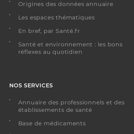
Origines des données annuaire
Type de convention
Conventionné secteur 2
Les espaces thématiques
Y ALLER
En bref, par Santé.fr
Santé et environnement : les bons
réflexes au quotidien
Dr Lerebour Timothee
Professionel de santé
Radiologue
Radiologie
NOS SERVICES
Spécialités
Adresse
78 Avenue de Magudas, 33185 Le Haillan
Type de convention
Conventionné secteur 2
Annuaire des professionnels et des
établissements de santé
Y ALLER
Base de médicaments