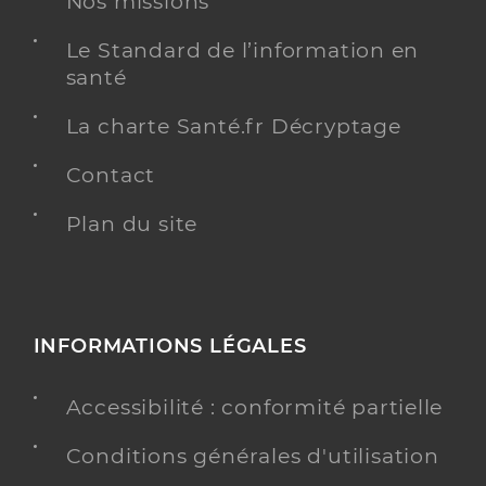
Nos missions
Type de convention
Conventionné secteur 2
Le Standard de l’information en
santé
Y ALLER
La charte Santé.fr Décryptage
Contact
Dr Etchart Paul
Professionel de santé
Radiologue
Plan du site
Radiologie
Spécialités
Adresse
78 Avenue de Magudas, 33185 Le Haillan
Type de convention
Conventionné secteur 2
INFORMATIONS LÉGALES
Accessibilité : conformité partielle
Y ALLER
Conditions générales d'utilisation