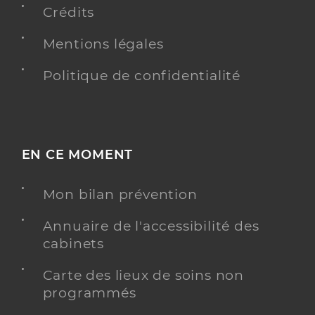
Crédits
Dr Gariel Florent
Professionel de santé
Radiologue
Mentions légales
Radiologie
Politique de confidentialité
Spécialités
Adresse
78 Avenue de Magudas, 33185 Le Haillan
Type de convention
Conventionné secteur 2
EN CE MOMENT
Y ALLER
Mon bilan prévention
Annuaire de l'accessibilité des
Dr Petitpierre Francois
Professionel de santé
cabinets
Radiologue
Carte des lieux de soins non
Radiologie
programmés
Spécialités
Adresse
78 Avenue de Magudas, 33185 Le Haillan