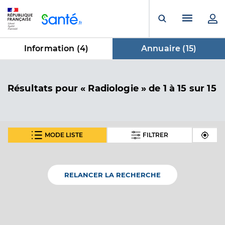
Panneau de gestion des cookies
Menu pr
Ouvrir la rech
Information (
4
)
Annuaire (
15
)
dans Annuaire
Résultats
pour « Radiologie »
de 1 à 15 sur 15
MODE LISTE
FILTRER
Dr Nivet Hubert
Professionel de santé
Radiologue
RELANCER LA RECHERCHE
Radiologie
Spécialités
Adresse
78 Avenue de Magudas, 33185 Le Haillan
Type de convention
Conventionné secteur 2