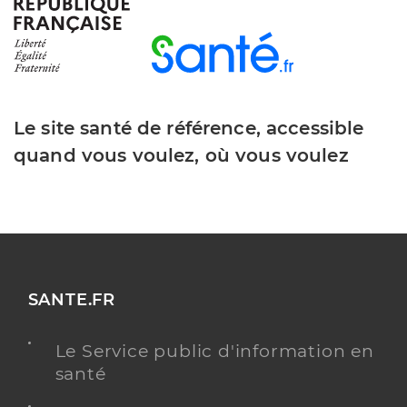
Dr Burdairon Emmanuel
Professionel de santé
Radiologue
Radiologie
Spécialités
Le site santé de référence, accessible
Adresse
42 Rue de Verdun, 76600 Le Havre
quand vous voulez, où vous voulez
Type de convention
Conventionné secteur 1
Y ALLER
SANTE.FR
Dr David Catherine
Professionel de santé
Radiologue
Le Service public d'information en
santé
Radiologie
Spécialités