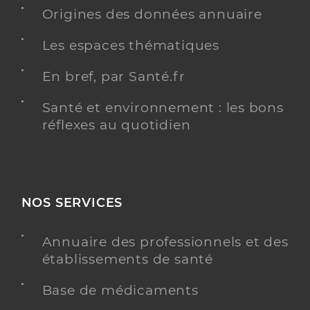
Origines des données annuaire
Radiologie
Spécialités
Adresse
Les espaces thématiques
110 Avenue du Grand Hameau, 76620 Le Havre
Type de convention
Conventionné secteur 1
En bref, par Santé.fr
Santé et environnement : les bons
Y ALLER
réflexes au quotidien
Dr Gandar Maritsa
Professionel de santé
Radiologue
NOS SERVICES
Radiologie
Annuaire des professionnels et des
Spécialités
Adresse
63 Rue Denfert Rochereau, 76600 Le Havre
établissements de santé
Type de convention
Conventionné secteur 1
Base de médicaments