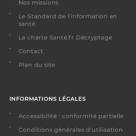
Adresse
Nos missions
19 Rue Franklin, 76600 Le Havre
Téléphone
0235223333
Le Standard de l’information en
Type de convention
Conventionné secteur 1
santé
La charte Santé.fr Décryptage
Y ALLER
Contact
Plan du site
Dr Nges Dieudonne
Professionel de santé
Radiologue
Radiologie
INFORMATIONS LÉGALES
Spécialités
Adresse
42 Rue de Verdun, 76600 Le Havre
Accessibilité : conformité partielle
Y ALLER
Conditions générales d'utilisation