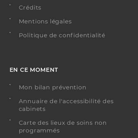
Crédits
Dr Caudron Jerome
Professionel de santé
Mentions légales
Radiologue
Politique de confidentialité
Radiologie
Spécialités
Adresse
132 Boulevard François 1er, 76600 Le Havre
Téléphone
0232736755
EN CE MOMENT
Type de convention
Conventionné secteur 1
Mon bilan prévention
Y ALLER
Annuaire de l'accessibilité des
cabinets
Carte des lieux de soins non
Dr Vasseur Romain
Professionel de santé
programmés
Radiologue