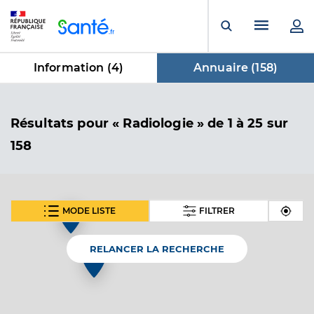
Panneau de gestion des cookies
Menu pr
Ouvrir la rech
Information (
4
)
Annuaire (
158
)
dans Annuaire
Résultats
pour « Radiologie »
de 1 à 25 sur
158
MODE LISTE
FILTRER
5
SUIVANT
Dr Helage Siegfried
Professionel de santé
Radiologue
RELANCER LA RECHERCHE
Radiologie
Spécialités
Adresse
505 Rue Irène Joliot-Curie, 76620 Le Havre