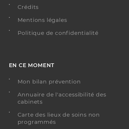
Téléphone
+33 5 33 09 44 60
Crédits
Mentions légales
Y ALLER
Politique de confidentialité
Savs apf
Service d'accompagnement à la vie sociale (SAVS)
Etablissement de soins
EN CE MOMENT
Une offre identifiée :
Déficience motrice - prestation en milieu
Mon bilan prévention
ordinaire
Annuaire de l'accessibilité des
Adresse
49 Rue Marceau, 33110 Le Bouscat
cabinets
Téléphone
+33 5 57 22 47 52
Carte des lieux de soins non
programmés
Y ALLER