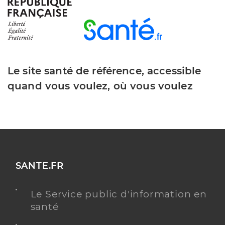
Y ALLER
Saad les girandieres cenon bastide
Service autonomie aide
Etablissement de soins
Le site santé de référence, accessible
quand vous voulez, où vous voulez
Voir l’offre identifiée
Adresse
8 Rue Jules Guesde, 33150 Cenon
Téléphone
+33 5 56 67 96 50
Y ALLER
SANTE.FR
Le Service public d'information en
santé
Sessad pro metropole
Service d'éducation spéciale et de soins à domicile