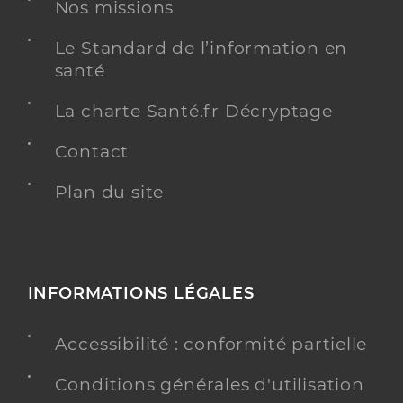
Nos missions
Etablissement de soins
(SESSAD)
Le Standard de l’information en
Voir l’offre identifiée
santé
Adresse
10 Rue des Saules, 33130 Bègles
La charte Santé.fr Décryptage
Téléphone
+33 5 56 52 71 08
Contact
Y ALLER
Plan du site
Saad la rose d'alienor
INFORMATIONS LÉGALES
Service autonomie aide
Etablissement de soins
Accessibilité : conformité partielle
Voir l’offre identifiée
Conditions générales d'utilisation
Adresse
20 Rue Raymond Lavigne, 33110 Le Bouscat