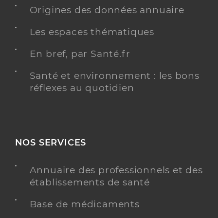
Origines des données annuaire
Les espaces thématiques
Saad ovelia les jardins st augustin
En bref, par Santé.fr
Service autonomie aide
Etablissement de soins
Santé et environnement : les bons
Voir l’offre identifiée
réflexes au quotidien
Adresse
194 Avenue d’Arès, 33700 Mérignac
Téléphone
+33 5 33 09 13 13
NOS SERVICES
Y ALLER
Annuaire des professionnels et des
établissements de santé
Saad pivoine
Base de médicaments
Service autonomie aide
Etablissement de soins