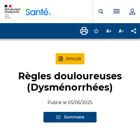
Panneau de gestion des cookies
Menu pr
Ouvrir la rech
Connectez-vous pour
Augmenter la t
Diminuer 
Pa
Article
Règles douloureuses
(Dysménorrhées)
Publié le 05/05/2025
Sommaire