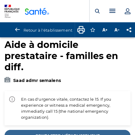
Panneau de gestion des cookies
Menu pr
Ouvrir la rech
Retour à l'établissement
Connectez-vous pour
Augmenter la t
Diminuer 
Pa
Aide à domicile
prestataire - familles en
diff.
Saad admr semalens
En cas d'urgence vitale, contactez le 15. If you
experience or witness a medical emergency,
immediatly call 15 (the national emergency
organization).