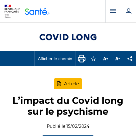
Panneau de gestion des cookies
Menu pr
Afficher le chemin
Connectez-vous pour
Augmenter la t
Diminuer 
Pa
Article
L’impact du Covid long
sur le psychisme
Publié le 15/02/2024