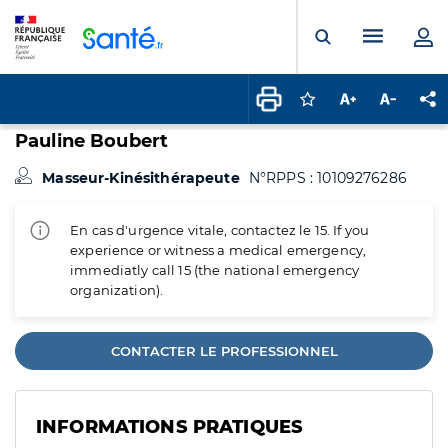
Panneau de gestion des cookies
Menu pr
Ouvrir la rech
Connectez-vous pour
Augmenter la t
Diminuer 
Pa
Pauline Boubert
Masseur-Kinésithérapeute
N°RPPS : 10109276286
En cas d'urgence vitale, contactez le 15. If you
experience or witness a medical emergency,
immediatly call 15 (the national emergency
organization).
CONTACTER LE PROFESSIONNEL
INFORMATIONS PRATIQUES