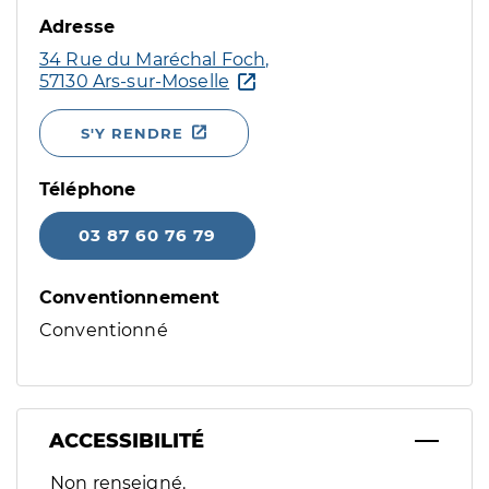
Adresse
34 Rue du Maréchal Foch,
57130 Ars-sur-Moselle
S'Y RENDRE
Téléphone
03 87 60 76 79
Conventionnement
Conventionné
ACCESSIBILITÉ
Filtres
Non renseigné.
Sélectionnez un ou plusieurs handicaps/besoins spécifiques p