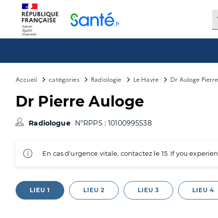
Panneau de gestion des cookies
Accueil
catégories
Radiologie
Le Havre
Dr Auloge Pierr
Dr Pierre Auloge
Radiologue
N°RPPS : 10100995538
En cas d'urgence vitale, contactez le 15. If you exper
LIEU 1
LIEU 2
LIEU 3
LIEU 4