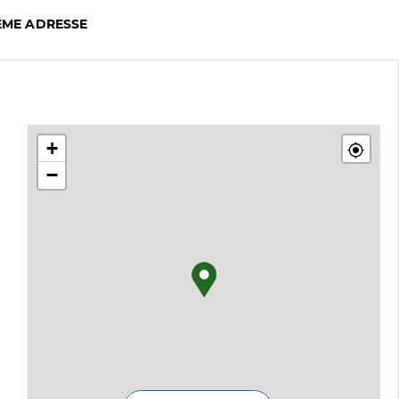
ÊME ADRESSE
+
−