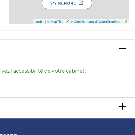
S'Y RENDRE
Leaflet
|
© MapTiler
© Contributeurs d'OpenStreetMap
 pour afficher les informations d'accessibilité associées
ivez l'accessibilité de votre cabinet
.