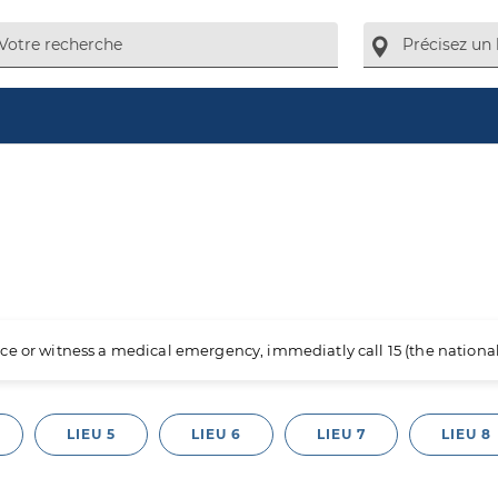
e
ience or witness a medical emergency, immediatly call 15 (the nation
LIEU 5
LIEU 6
LIEU 7
LIEU 8