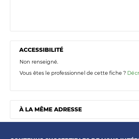
ACCESSIBILITÉ
Filtres
Non renseigné.
Sélectionnez un ou plusieurs handicaps/besoins spécifiques
Vous êtes le professionnel de cette fiche ?
Décr
À LA MÊME ADRESSE