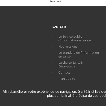
SANTE.FR
Le Service public
d'information en santé
Nos missions
Le Standard de l’information
en santé
La charte Santé.fr
Décryptage
Contact
Plan du site
Afin d’améliorer votre expérience de navigation, Santé.fr utilise d
plus sur la finalité précise de ces co