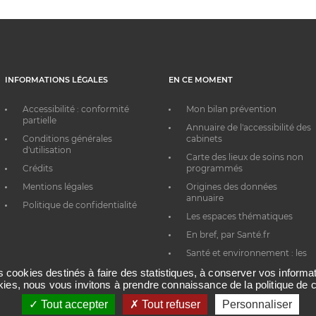
INFORMATIONS LÉGALES
EN CE MOMENT
Accessibilité : conformité
Mon bilan prévention
partielle
Annuaire de l'accessibilité des
Conditions générales
cabinets
d'utilisation
Carte des lieux de soins non
Crédits
programmés
Mentions légales
Origines des données
annuaire
Politique de confidentialité
Les espaces thématiques
En bref, par Santé.fr
Santé et environnement : les
bons réflexes au quotidien
es cookies destinés à faire des statistiques, à conserver vos inform
okies, nous vous invitons à prendre connaissance de la politique de c
Tout accepter
Tout refuser
Personnaliser