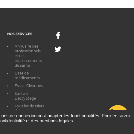
NOS SERVICES
Facebook
Annuaire des
Twitter
professionnels
et des
établissements
de santé
Base de
médicaments
Essais Cliniques
Santé.fr
Décryptage
Tous les dossiers
thématiques
G
ations de connexion ou à adapter les fonctionnalités. Pour en savoir
onfidentialité et des mentions légales.