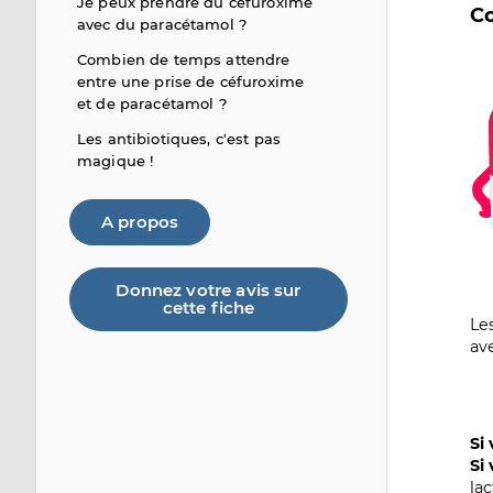
Je peux prendre du céfuroxime
Co
avec du paracétamol ?
Combien de temps attendre
Im
entre une prise de céfuroxime
et de paracétamol ?
Les antibiotiques, c'est pas
magique !
A propos
Donnez votre avis sur
cette fiche
Le
av
Si
Si
la