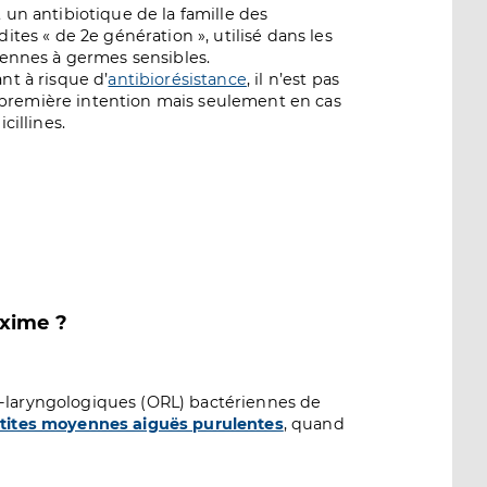
 un antibiotique de la famille des
ites « de 2e génération », utilisé dans les
iennes à germes sensibles.
nt à risque d’
antibiorésistance
, il n’est pas
remière intention mais seulement en cas
cillines.
oxime ?
o-laryngologiques (ORL) bactériennes de
tites moyennes aiguës purulentes
, quand