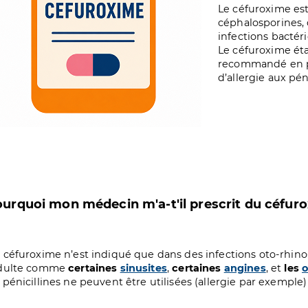
Le céfuroxime est
céphalosporines, d
infections bactér
Le céfuroxime éta
recommandé en p
d’allergie aux péni
urquoi mon médecin m'a-t'il prescrit du céfur
 céfuroxime n’est indiqué que dans des infections oto-rhin
adulte comme
certaines
sinusites
,
certaines
angines
, et
les
o
s pénicillines ne peuvent être utilisées (allergie par exemple)