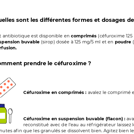
elles sont les différentes formes et dosages 
t antibiotique est disponible en
comprimés
(céfuroxime 125
spension buvable
(sirop) dosée à 125 mg/5 ml et en
poudre
(
rfusion.
omment prendre le céfuroxime ?
age
Céfuroxime en comprimés :
avalez le comprimé en
age
Céfuroxime en suspension buvable (flacon) :
avan
reconstitué avec de l’eau au réfrigérateur laissez
nutes afin que les granulés se dissolvent bien. Agitez bien l