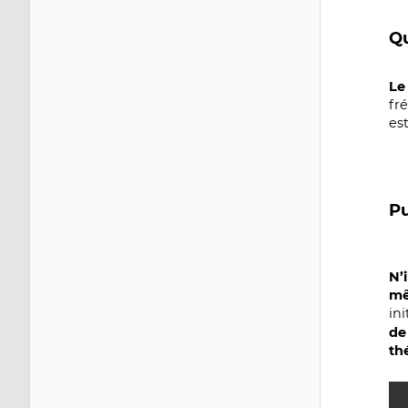
Qu
Le
fr
es
Pu
N’
mê
in
de
th