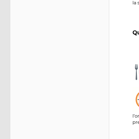
la
Qu
Im
Im
l’
pr