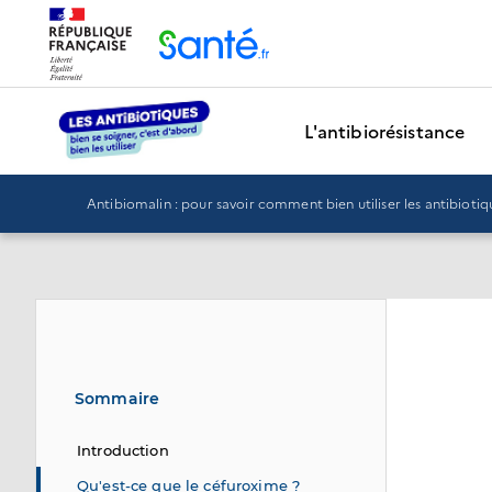
Panneau de gestion des cookies
L'antibiorésistance
Antibiomalin : pour savoir comment bien utiliser les antibiotiq
Sommaire
Introduction
Qu'est-ce que le céfuroxime ?