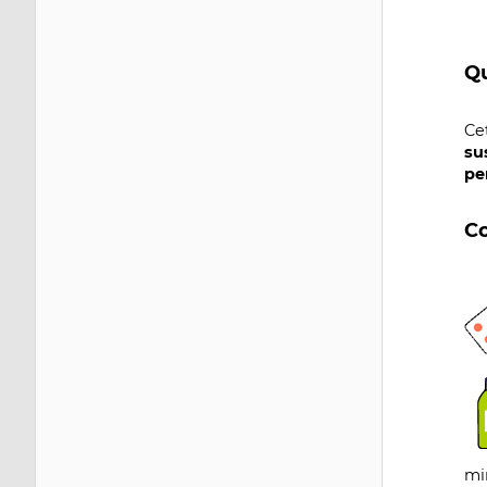
Qu
Ce
su
pe
C
Im
Im
mi