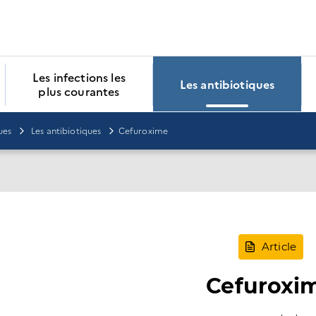
Les infections les
Les antibiotiques
plus courantes
ues
Les antibiotiques
Cefuroxime
Article
Cefuroxi