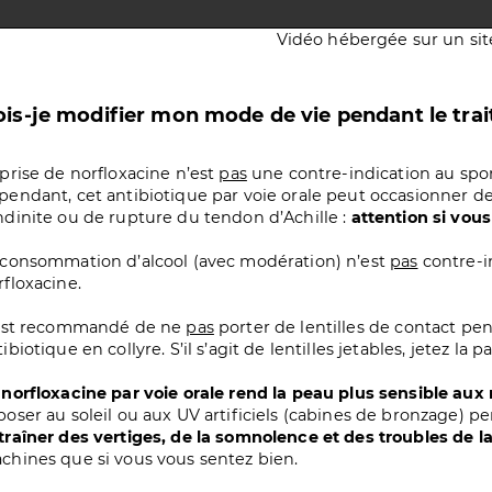
Vidéo hébergée sur un sit
is-je modifier mon mode de vie pendant le tra
 prise de norfloxacine n’est
pas
une contre-indication au spor
pendant, cet antibiotique par voie orale peut occasionner de
ndinite ou de rupture du tendon d’Achille :
attention si vous
 consommation d’alcool (avec modération) n’est
pas
contre-i
rfloxacine.
 est recommandé de ne
pas
porter de lentilles de contact pe
ibiotique en collyre. S’il s’agit de lentilles jetables, jetez la p
 norfloxacine par voie orale rend la peau plus sensible aux 
poser au soleil ou aux UV artificiels (cabines de bronzage) p
traîner des vertiges, de la somnolence et des troubles de la
chines que si vous vous sentez bien.