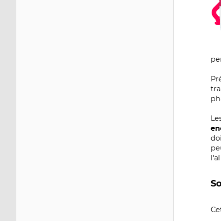
pe
Pr
tr
ph
Le
en
do
pe
l'
So
Ce