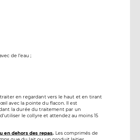
vec de l’eau ;
 traiter en regardant vers le haut et en tirant
il avec la pointe du flacon. Il est
dant la durée du traitement par un
d'utiliser le collyre et attendez au moins 15
u en dehors des repas
.
Les comprimés de
ps que du lait ou un produit laitier.