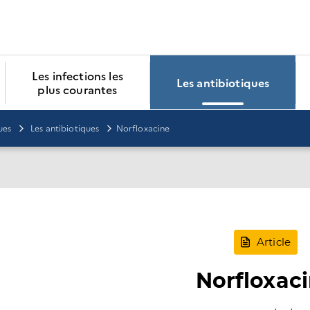
Les infections les
Les antibiotiques
plus courantes
ues
Les antibiotiques
Norfloxacine
Article
Norfloxac