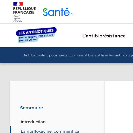
Panneau de gestion des cookies
L'antibiorésistance
Antibiomalin : pour savoir comment bien utiliser les antibiotiq
Sommaire
Introduction
La norfloxacine, comment ça