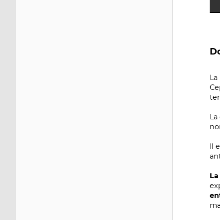
Do
La
Ce
te
La
no
Il
ant
La
ex
en
ma