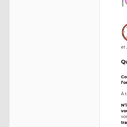
Im
et
Qu
Co
l’
À t
N’
vo
vo
tr