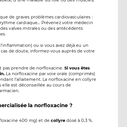
abète, d'une maladie du foie ou des muscles,
sque de graves problèmes cardiovasculaires :
du rythme cardiaque… Prévenez votre médecin
e des valves mitrales ou des antécédents
res.
l’inflammation) ou si vous avez déjà eu un
 cas de doute, informez-vous auprès de votre
nt pas prendre de norfloxacine.
Si vous êtes
in.
La norfloxacine par voie orale (comprimés)
ndant l’allaitement. La norfloxacine en collyre
s elle est déconseillée au cours de
armacien.
rcialisée la norfloxacine ?
floxacine 400 mg) et de
collyre
dosé à 0,3 %.