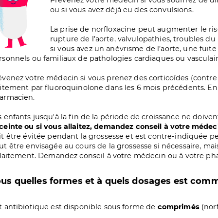
Prévenez votre médecin si vous souffrez de di
ou si vous avez déjà eu des convulsions.
La prise de norfloxacine peut augmenter le ri
rupture de l’aorte, valvulopathies, troubles 
si vous avez un anévrisme de l’aorte, une fuit
rsonnels ou familiaux de pathologies cardiaques ou vasculai
évenez votre médecin si vous prenez des corticoïdes (contre 
aitement par fluoroquinolone dans les 6 mois précédents. En
armacien.
s enfants jusqu'à la fin de la période de croissance ne doive
ceinte ou si vous allaitez, demandez conseil à votre médec
it être évitée pendant la grossesse et est contre-indiquée pe
ut être envisagée au cours de la grossesse si nécessaire, mai
allaitement. Demandez conseil à votre médecin ou à votre ph
us quelles formes et à quels dosages est comme
t antibiotique est disponible sous forme de
comprimés
(nor