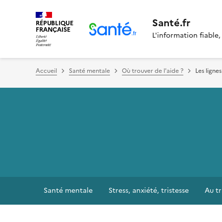
Santé.fr
RÉPUBLIQUE
FRANÇAISE
L'information fiable,
Accueil
Santé mentale
Où trouver de l'aide ?
Les ligne
Santé mentale
Stress, anxiété, tristesse
Au tr