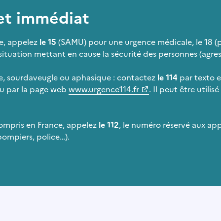
 et immédiat
e, appelez
le 15
(SAMU) pour une urgence médicale, le 18 (p
situation mettant en cause la sécurité des personnes (agres
e, sourdaveugle ou aphasique : contactez
le 114
par texto e
 ou par la page web
www.urgence114.fr
. Il peut être util
compris en France, appelez
le 112
, le numéro réservé aux ap
pompiers, police…).